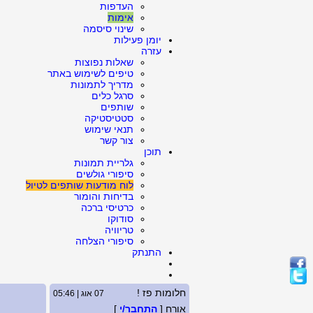
העדפות
אימות
שינוי סיסמה
יומן פעילות
עזרה
שאלות נפוצות
טיפים לשימוש באתר
מדריך לתמונות
סרגל כלים
שותפים
סטטיסטיקה
תנאי שימוש
צור קשר
תוכן
גלריית תמונות
סיפורי גולשים
לוח מודעות שותפים לטיול
בדיחות והומור
כרטיסי ברכה
סודוקו
טריוויה
סיפורי הצלחה
התנתק
חלומות פז !
07 אוג | 05:46
אורח [
התחבר/י
]