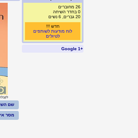
26 מחוברים
0 בחדר השיחה
20 גברים, 6 נשים
חדש !!!
לוח מודעות לשותפים
לטיולים
+1 Google
לקבלת גר
שם השו
מסר איש