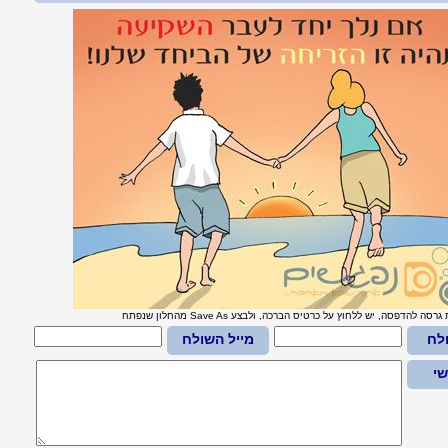
סה להדפסה, יש ללחוץ על כרטיס הברכה, ולבצע Save As מהחלון שנפתח
לח
מייל השולח
י