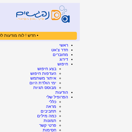
• חדש ! לוח מודעות לש
ראשי
חדר צ'אט
מחוברים
דירוג
חיפוש
בצע חיפוש
העדפות חיפוש
איתור משתמש
ימי הולדת היום
מבוסס תגיות
הודעות
הפרופיל שלי
כללי
מראה
תחביבים
כמה מילים
תמונות
פרטי קשר
חסימות