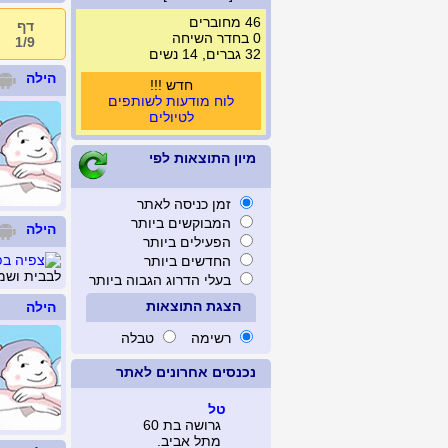
46 מחוברים
דף
0 בחדר השיחה
1/9
32 גברים, 14 נשים
הילה
חדש !!!
לוח מודעות לשותפים
לטיולים
מיון התוצאות לפי
זמן כניסה לאתר
המבוקשים ביותר
הילה
הפעילים ביותר
החדשים ביותר
לבבית ושמח
בעלי הדרוג הגבוה ביותר
הצגת התוצאות
הילה
רשימה
טבלה
נכנסים אחרונים לאתר
טל
גרושה בת 60
מתל אביב.