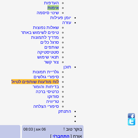
העדפות
אימות
שינוי סיסמה
יומן פעילות
עזרה
שאלות נפוצות
טיפים לשימוש באתר
מדריך לתמונות
סרגל כלים
שותפים
סטטיסטיקה
תנאי שימוש
צור קשר
תוכן
גלריית תמונות
סיפורי גולשים
לוח מודעות שותפים לטיול
בדיחות והומור
כרטיסי ברכה
סודוקו
טריוויה
סיפורי הצלחה
התנתק
בוקר טוב !
06 אוג | 08:03
אורח [
התחבר/י
]