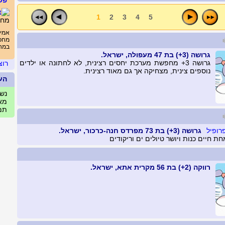
פש
1
2
3
4
5
מחי
אמית
מחפ
במחי
גרושה (3+) בת 47 מעפולה, ישראל.
גרושה 3+ מחפשת מערכת יחסים רצינית, לא לחתונה או ילדים
רוצ
נוספים צינית, מצחיקה אך גם מאוד רצינית.
הע
נשים
מאי
תמו
גרושה (3+) בת 73 מפרדס חנה-כרכור, ישראל.
ת חיים כנות ויושר טיולים ים וריקודים
רווקה (2+) בת 56 מקרית אתא, ישראל.