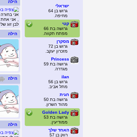
הילה
ישראלי
גרוש בן 64
אני בחורה 
מחיפה.
, אני אחת
קטי
לבן זוג של
גרושה בת 66
מפתח תקווה.
הילה
מסקרן
גרוש בן 72
מזכרון יעקב.
Princess
גרושה בת 59
מגדרה.
ilan
הילה
גרוש בן 56
מתל אביב.
חגית
גרושה בת 50
מהוד השרון.
Golden Lady
גרושה בת 53
ממודיעין.
הילה
האחד שלך
רווק בן 57