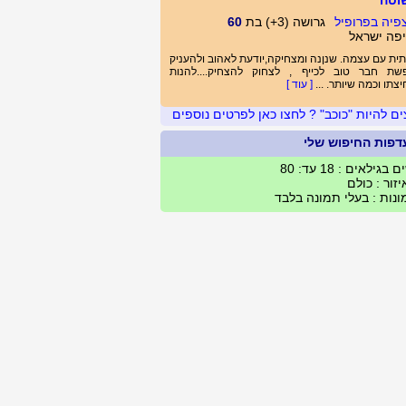
וטה
גרושה (3+) בת
60
פה ישראל
ית עם עצמה. שנןנה ומצחיקה,יודעת לאהוב ולהעניק
שת חבר טוב לכייף , לצחוק להצחיק....להנות
צתו וכמה שיותר. ...
[ עוד ]
ים להיות "כוכב" ? לחצו כאן לפרטים נוספים
דפות החיפוש שלי
 בגילאים : 18 עד: 80
זור : כולם
נות : בעלי תמונה בלבד