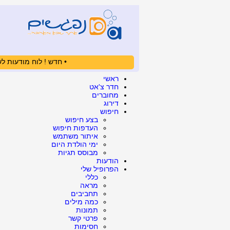
• חדש ! לוח מודעות לש
ראשי
חדר צ'אט
מחוברים
דירוג
חיפוש
בצע חיפוש
העדפות חיפוש
איתור משתמש
ימי הולדת היום
מבוסס תגיות
הודעות
הפרופיל שלי
כללי
מראה
תחביבים
כמה מילים
תמונות
פרטי קשר
חסימות