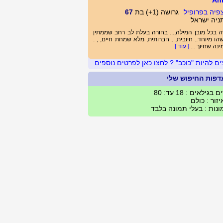
An
גרושה (1+) בת
67
ניה ישראל
 בכל מובן המילה,... בחורה בעלת לב רחב שממתין
הו מיוחד.. חיובית, , חברותית, מלא שמחת חיים, , .
נה שחיוך ...
[ עוד ]
ים להיות "כוכב" ? לחצו כאן לפרטים נוספים
דפות החיפוש שלי
 בגילאים : 18 עד: 80
זור : כולם
נות : בעלי תמונה בלבד