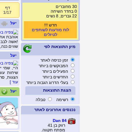
30 מחוברים
דף
0 בחדר השיחה
1/17
22 גברים, 8 נשים
יעל
חדש !!!
לוח מודעות לשותפים
לטיולים
אוהבת את ה
!אשה לבבי
שווים.כנה,
מיון התוצאות לפי
יעל
זמן כניסה לאתר
המבוקשים ביותר
היי, שמי 
הפעילים ביותר
שיחות עומ
החדשים ביותר
הצגות, סרט
עוד ]
בעלי הדרוג הגבוה ביותר
הצגת התוצאות
יעל
רשימה
טבלה
נכנסים אחרונים לאתר
Dan 84
רווק בן 41
מפתח תקווה.