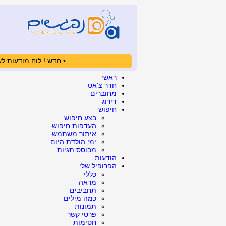
• חדש ! לוח מודעות לש
ראשי
חדר צ'אט
מחוברים
דירוג
חיפוש
בצע חיפוש
העדפות חיפוש
איתור משתמש
ימי הולדת היום
מבוסס תגיות
הודעות
הפרופיל שלי
כללי
מראה
תחביבים
כמה מילים
תמונות
פרטי קשר
חסימות