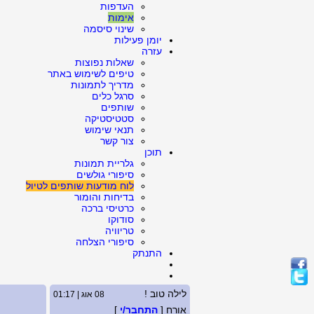
העדפות
אימות
שינוי סיסמה
יומן פעילות
עזרה
שאלות נפוצות
טיפים לשימוש באתר
מדריך לתמונות
סרגל כלים
שותפים
סטטיסטיקה
תנאי שימוש
צור קשר
תוכן
גלריית תמונות
סיפורי גולשים
לוח מודעות שותפים לטיול
בדיחות והומור
כרטיסי ברכה
סודוקו
טריוויה
סיפורי הצלחה
התנתק
לילה טוב !
08 אוג | 01:17
אורח [
התחבר/י
]