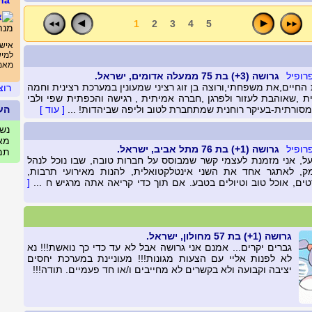
na
1
2
3
4
5
מנת
אישה
למיש
מאמי
גרושה (3+) בת 75 ממעלה אדומים, ישראל.
חיים,את משפחתי,ורוצה בן זוג רציני שמעונין במערכת רצינית וחמה
רוצ
ת ,שאוהבת לעזור ולפרגן ,חברה אמיתית , רגישה והכפתית שפי ולבי
מסורתית-בעיקר רוחנית שמתחברת לטוב וליפה שביהדות! ...
[ עוד ]
הע
נשים
מאי
גרושה (1+) בת 76 מתל אביב, ישראל.
תמו
יעל, אני מזמנת לעצמי קשר שמבוסס על חברות טובה, שבו נוכל לנהל
ק, לאתגר אחד את השני אינטלקטואלית, להנות מאירועי תרבות,
ים, אוכל טוב וטיולים בטבע. אם תוך כדי קריאה אתה מרגיש ח ...
[
גרושה (1+) בת 57 מחולון, ישראל.
גברים יקרים... אמנם אני גרושה אבל לא עד כדי כך נואשת!!! נא
לא לפנות אליי עם הצעות מגונות!!! מעוניינת במערכת יחסים
יציבה וקבועה ולא בקשרים לא מחייבים ו/או חד פעמיים. תודה!!!