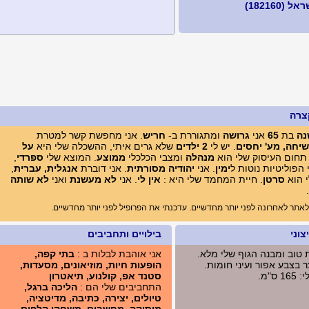
(182160)
צרה
נה
בת
65
אני
גרושה
ומתגוררת ב-
חריש
. אני מחפשת קשר למטרת
 שיחה, מע' יחסים
. יש לי
2 ילדים
שלא גרים איתי, ההשכלה שלי היא
על
 תחום העיסוק שלי הוא
מנהלה
ומצבי הכלכלי
ממוצע
. המוצא שלי
ספרדי
,
הפוליטיות נוטות ל
ימין
. אני
יהודיה מסורתית
. אני דוברת
אנגלית, עברית
,
 הוא
סרטן
. חיית המחמד שלי היא :
אין לי
. אני
לא מעשנת
ואני
לא שותה
.
תר לאחרונה לפני יותר מחדשיים. עדכנתי את הפרופיל לפני יותר מחדשיים.
וני
בילויים ותחביבים
ת טוב ומבנה הגוף שלי מלא.
אני אוהבת לבלות ב :
בתי קפה,
 בצבע אפור ועיני חומות.
הופעות חיות, מוזיאונים, מסעדות,
ס"מ.
סטנד אפ, קולנוע, תיאטרון
התחביבים שלי הם :
הליכה ברגל,
טיולים, יצירה, כתיבה, מדיטציה,