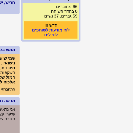
חריש, ישראל 
96 מחוברים
0 בחדר השיחה
59 גברים, 37 נשים
חדש !!!
לוח מודעות לשותפים
לטיולים
ממש בק
שמי
שוש
נישואין,
תיכונית
,
השקפותי 
המזל שלי
אלכוהול
התחברתי לא
מראה חיצ
אני נראי
שיערי קצר
הגובה שלי: 165 