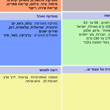
מוסיקה, מחשבים, משחקי קלפים,
פיסול, ציור, צילום, קריאת ספרים,
קריאת שירה, ריקוד
שת
מוסיקה ואוכל
 : 58 עד: 63
מוזיקה מועדפת :
בלוז, ג'אז, ים
תיכונית, ישראלית, קלאסית, רוק,
תי : גרוש, אלמן
שירים ישנים
 : חברות, מע' יחסים
מאכלים אהובים :
ברביקיו, כשר, סיני
 בעלי תמונה בלבד
ת על עצמי ש...
רוצה לפגוש
אמונה. אופטימיות . צניעות . דרך ארץ.
חוכמת לב . איש שיחה