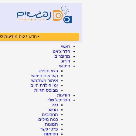
• חדש ! לוח מודעות לש
ראשי
חדר צ'אט
מחוברים
דירוג
חיפוש
בצע חיפוש
העדפות חיפוש
איתור משתמש
ימי הולדת היום
מבוסס תגיות
הודעות
הפרופיל שלי
כללי
מראה
תחביבים
כמה מילים
תמונות
פרטי קשר
חסימות