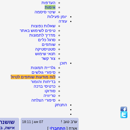
העדפות
אימות
שינוי סיסמה
יומן פעילות
עזרה
שאלות נפוצות
טיפים לשימוש באתר
מדריך לתמונות
סרגל כלים
שותפים
סטטיסטיקה
תנאי שימוש
צור קשר
תוכן
גלריית תמונות
סיפורי גולשים
לוח מודעות שותפים לטיול
בדיחות והומור
כרטיסי ברכה
סודוקו
טריוויה
סיפורי הצלחה
התנתק
ערב טוב !
שושנה
07 אוג | 18:11
אישה, בת 65, גר
אורח [
התחבר/י
]