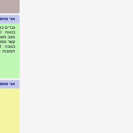
אני מחפ
גברים בגילאים
בטווח : 100 ק"מ מאילת, ישראל
מצב משפח
קשר מסוג
בגובה : 178 עד 190 ס"מ
תמונות :
אני מספר