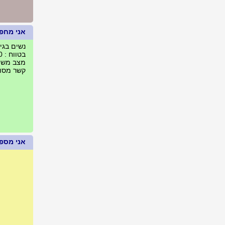
אני מחפ
נשים בגילאים :
בטווח : 60 ק"מ מאשדוד, ישראל
מצב משפח
קשר מסוג 
אני מספר