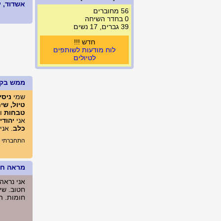
אשדוד, ישרא
56 מחוברים
0 בחדר השיחה
39 גברים, 17 נשים
חדש !!!
לוח מודעות לשותפים
לטיולים
ממש בק
שמי
ניסי
טיול, שי
טבחות
ומ
אני
יהודי
כלב
. אני
התחברתי לא
מראה חיצ
אני נראה
חטוב. שיע
חומות. הגובה