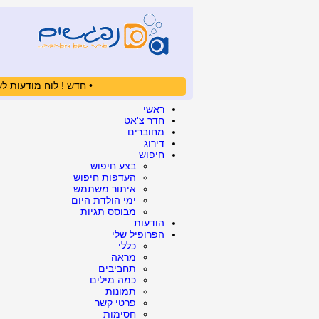
• חדש ! לוח מודעות לש
ראשי
חדר צ'אט
מחוברים
דירוג
חיפוש
בצע חיפוש
העדפות חיפוש
איתור משתמש
ימי הולדת היום
מבוסס תגיות
הודעות
הפרופיל שלי
כללי
מראה
תחביבים
כמה מילים
תמונות
פרטי קשר
חסימות