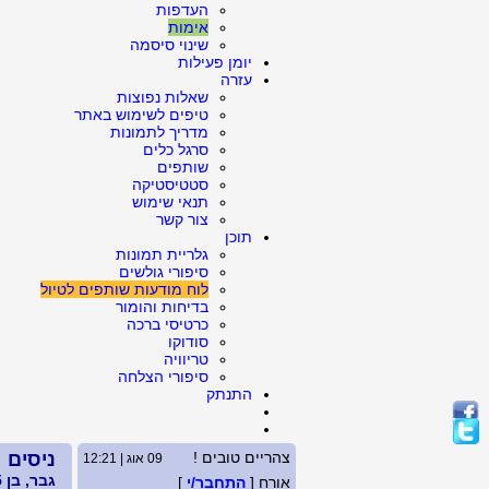
העדפות
אימות
שינוי סיסמה
יומן פעילות
עזרה
שאלות נפוצות
טיפים לשימוש באתר
מדריך לתמונות
סרגל כלים
שותפים
סטטיסטיקה
תנאי שימוש
צור קשר
תוכן
גלריית תמונות
סיפורי גולשים
לוח מודעות שותפים לטיול
בדיחות והומור
כרטיסי ברכה
סודוקו
טריוויה
סיפורי הצלחה
התנתק
צהריים טובים !
ניסים
09 אוג | 12:21
גבר, בן 35, רווק
אורח [
התחבר/י
]