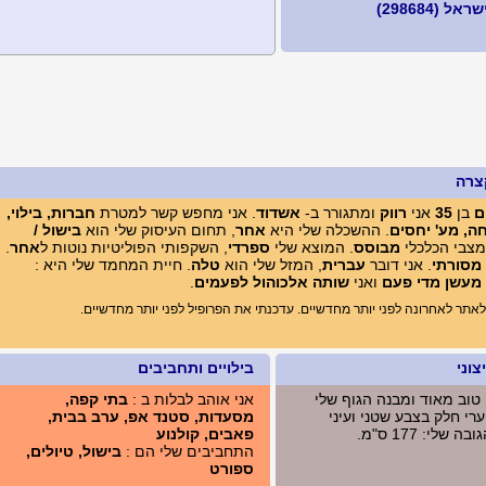
ל (298684)
צרה
ם
בן
35
אני
רווק
ומתגורר ב-
אשדוד
. אני מחפש קשר למטרת
חברות, בילוי,
חה, מע' יחסים
. ההשכלה שלי היא
אחר
, תחום העיסוק שלי הוא
בישול /
צבי הכלכלי
מבוסס
. המוצא שלי
ספרדי
, השקפותי הפוליטיות נוטות ל
אחר
.
 מסורתי
. אני דובר
עברית
, המזל שלי הוא
טלה
. חיית המחמד שלי היא :
מעשן מדי פעם
ואני
שותה אלכוהול לפעמים
.
תר לאחרונה לפני יותר מחדשיים. עדכנתי את הפרופיל לפני יותר מחדשיים.
וני
בילויים ותחביבים
 טוב מאוד ומבנה הגוף שלי
אני אוהב לבלות ב :
בתי קפה,
רי חלק בצבע שטני ועיני
מסעדות, סטנד אפ, ערב בבית,
 שלי: 177 ס"מ.
פאבים, קולנוע
התחביבים שלי הם :
בישול, טיולים,
ספורט