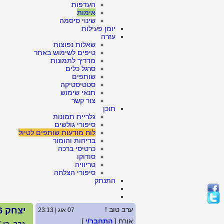
העדפות
אימות
שינוי סיסמה
יומן פעילות
עזרה
שאלות נפוצות
טיפים לשימוש באתר
מדריך לתמונות
סרגל כלים
שותפים
סטטיסטיקה
תנאי שימוש
צור קשר
תוכן
גלריית תמונות
סיפורי גולשים
לוח מודעות שותפים לטיול
בדיחות והומור
כרטיסי ברכה
סודוקו
טריוויה
סיפורי הצלחה
התנתק
ערב טוב !
יצחק 36
07 אוג | 23:13
אורח [
התחבר/י
]
גבר, בן 47, גרוש