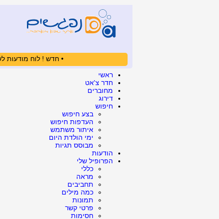
• חדש ! לוח מודעות לש
ראשי
חדר צ'אט
מחוברים
דירוג
חיפוש
בצע חיפוש
העדפות חיפוש
איתור משתמש
ימי הולדת היום
מבוסס תגיות
הודעות
הפרופיל שלי
כללי
מראה
תחביבים
כמה מילים
תמונות
פרטי קשר
חסימות