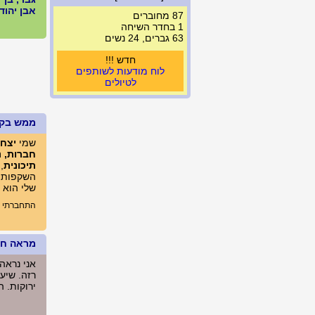
אבן יהודה, 
87 מחוברים
1 בחדר השיחה
63 גברים, 24 נשים
חדש !!!
לוח מודעות לשותפים
לטיולים
ממש בק
שמי
יצחק 
חברות, נ
תיכונית
,
השקפותי 
שלי הוא
התחברתי לא
מראה חיצ
אני נראה
רזה. שיער
ירוקות. הגובה