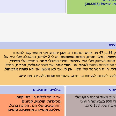
ישראל (303307)
צרה
36
בן
47
אני
גרוש
ומתגורר ב-
אבן יהודה
. אני מחפש קשר למטרת
ישואין, מע' יחסים, הורות משותפת
. יש לי
2 ילדים
, ההשכלה שלי היא
על
 תחום העיסוק שלי הוא
עצמאי
ומצבי הכלכלי
אחר
. המוצא שלי
ספרדי
,
הפוליטיות נוטות ל
אחר
. אני
יהודי אחר
. אני דובר
אנגלית, עברית
, המזל
דלי
. חיית המחמד שלי היא :
אין לי
. אני
לא מעשן
ואני
לא שותה אלכוהול
.
תר לאחרונה לפני יותר מחדשיים. עדכנתי את הפרופיל לפני יותר מחדשיים.
וני
בילויים ותחביבים
 טוב מאוד ומבנה הגוף שלי
אני אוהב לבלות ב :
בתי קפה,
י חלק בצבע שחור ועיני
מסעדות, קולנוע, קניונים
 שלי: 183 ס"מ.
התחביבים שלי הם :
הליכה ברגל,
טיולים, מוסיקה, מחשבים, סוסים