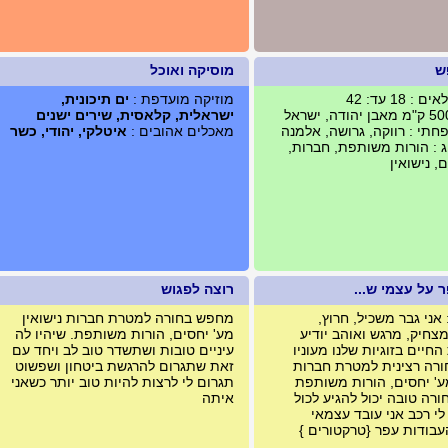
ש
מוסיקה ואוכל
 18 עד: 42
מוזיקה מועדפת :
ים תיכונית,
ישראלית, קלאסית, שירים ישנים
תי : רווקה, גרושה, אלמנה
מאכלים אהובים :
איטלקי, יהודי, כשר
 : הורות משותפת, חברות,
, נישואין
 על עצמי ש...
רוצה לפגוש
אני גבר משכיל, חרוץ,
מחפש בחורה למטרת חברות נישואין
צחיק, מרגש ואוהב יודיע
מע' יחסים, הורות משותפת. שיהיו לה
חיים בזוגיות שלנו מעוניו
עיניים טובות ושתשדר טוב לב ויחד עם
ורה רצינית למטרת חברות
זאת שתגרום להרגשת ביטחון ושפשוט
מע' יחסים, הורות משותפת
תגרום לי לרצות להיות טוב יותר כשאני
ורה טובה יכול להגיע לכול
איתה
לי רכב אני עובד עצמאי
בודות עפר {טרקטורים }