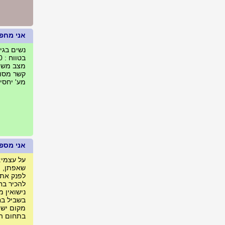
אני מחפ
נשים בגילאים :
בטווח : 500 ק"מ מאבן יהודה, ישראל
מצב משפח
קשר מסוג
מע' יחסים
אני מספר
על עצמי: 
שאפתן, מ
לפנק את ה
להכיר בח
נישואין 
בשביל בח
מקום יש 
בתחום הע