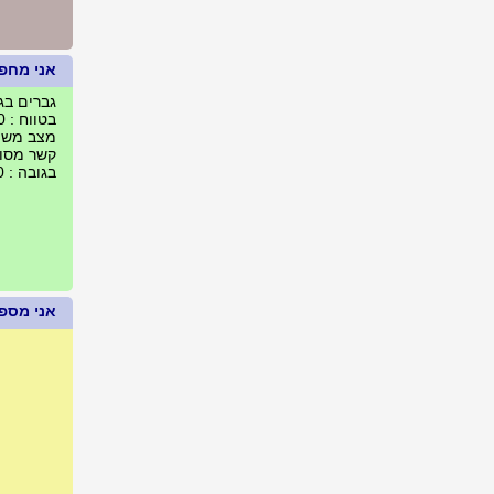
אני מחפ
גברים בגילאים
בטווח : 50 ק"מ מחדרה, ישראל
מצב משפח
קשר מסוג 
בגובה : 170 עד 220 ס"מ
אני מספר