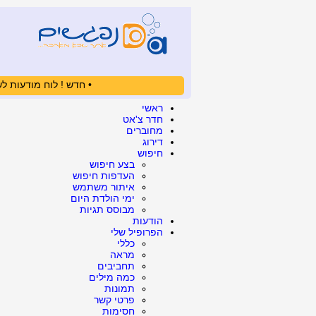
• חדש ! לוח מודעות לש
ראשי
חדר צ'אט
מחוברים
דירוג
חיפוש
בצע חיפוש
העדפות חיפוש
איתור משתמש
ימי הולדת היום
מבוסס תגיות
הודעות
הפרופיל שלי
כללי
מראה
תחביבים
כמה מילים
תמונות
פרטי קשר
חסימות