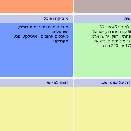
שת
מוסיקה ואוכל
 : 45 עד: 56
מוזיקה מועדפת :
ים תיכונית,
ישראלית
תי : רווק, גרוש, אלמן
מאכלים אהובים :
איטלקי, יפני,
: מע' יחסים, נישואין
מקסיקני
ת על עצמי ש...
רוצה לפגוש