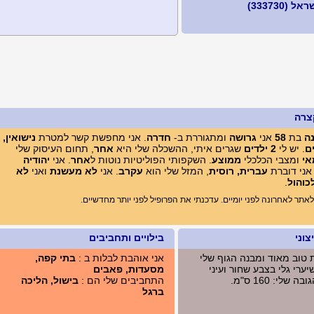
 (333730)
צרה
ה
בת
58
אני
גרושה
ומתגוררת ב-
חדרה
. אני מחפשת קשר למטרת
נישואין,
ם
. יש לי
2 ילדים
שגרים איתי, ההשכלה שלי היא
אחר
, תחום העיסוק שלי
אי
ומצבי הכלכלי
ממוצע
. השקפותי הפוליטיות נוטות ל
אחר
. אני
יהודיה
 אני דוברת
עברית, רוסית
, המזל שלי הוא
עקרב
. אני
לא מעשנת
ואני
לא
כוהול
.
תר לאחרונה לפני יומיים. עדכנתי את הפרופיל לפני יותר מחדשיים.
וני
בילויים ותחביבים
ת טוב מאוד ומבנה הגוף שלי
אני אוהבת לבלות ב :
בתי קפה,
ערי גלי בצבע שחור ועיני
מסעדות, פאבים
 שלי: 160 ס"מ.
התחביבים שלי הם :
בישול, הליכה
ברגל