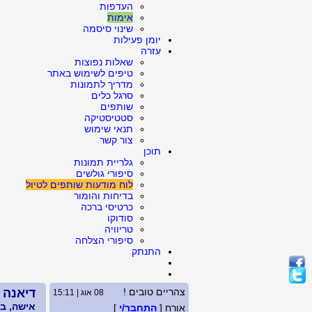
העדפות
אימות
שינוי סיסמה
יומן פעילות
עזרה
שאלות נפוצות
טיפים לשימוש באתר
מדריך לתמונות
סרגל כלים
שותפים
סטטיסטיקה
תנאי שימוש
צור קשר
תוכן
גלריית תמונות
סיפורי גולשים
לוח מודעות שותפים לטיול
בדיחות והומור
כרטיסי ברכה
סודוקו
טריוויה
סיפורי הצלחה
התנתק
צהריים טובים !
דיאנה
08 אוג | 15:11
אישה, בת 58, גר
אורח [
התחבר/י
]