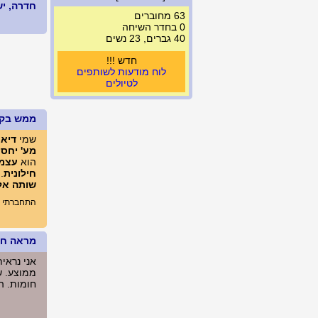
חדרה, ישראל
63 מחוברים
0 בחדר השיחה
40 גברים, 23 נשים
חדש !!!
לוח מודעות לשותפים
לטיולים
ממש בק
שמי
דיאנ
מע' יחסי
הוא
עצמ
חילונית
.
שותה אל
התחברתי לא
מראה חיצ
אני נראי
ממוצע. שי
חומות. הגובה