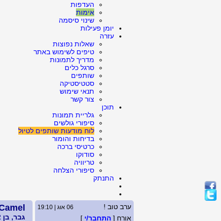
העדפות
אימות
שינוי סיסמה
יומן פעילות
עזרה
שאלות נפוצות
טיפים לשימוש באתר
מדריך לתמונות
סרגל כלים
שותפים
סטטיסטיקה
תנאי שימוש
צור קשר
תוכן
גלריית תמונות
סיפורי גולשים
לוח מודעות שותפים לטיול
בדיחות והומור
כרטיסי ברכה
סודוקו
טריוויה
סיפורי הצלחה
התנתק
ערב טוב !
 Camel
06 אוג | 19:10
גבר, בן 42, רווק
אורח [
התחבר/י
]