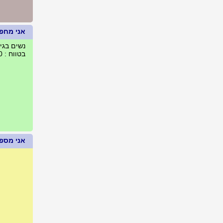
אני מחפ
נשים בגילאים :
בטווח : 20 ק"מ מכפר סבא, ישראל
אני מספר