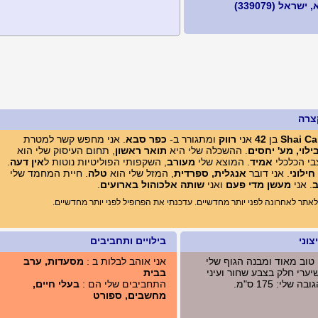
ראל (339079)
צרה
Shai C
בן
42
אני
רווק
ומתגורר ב-
כפר סבא
. אני מחפש קשר למטרת
ילוי, מע' יחסים
. ההשכלה שלי היא
תואר ראשון
, תחום העיסוק שלי הוא
י הכלכלי
אמיד
. המוצא שלי
מעורב
, השקפותי הפוליטיות נוטות ל
אין דעה
.
חילוני
. אני דובר
אנגלית, ספרדית
, המזל שלי הוא
טלה
. חיית המחמד שלי
. אני
מעשן מדי פעם
ואני
שותה אלכוהול בארועים
.
תר לאחרונה לפני יותר מחדשיים. עדכנתי את הפרופיל לפני יותר מחדשיים.
וני
בילויים ותחביבים
 טוב מאוד ומבנה הגוף שלי
אני אוהב לבלות ב :
מסעדות, ערב
יערי חלק בצבע שחור ועיני
בבית
 שלי: 175 ס"מ.
התחביבים שלי הם :
בעלי חיים,
מחשבים, ספורט