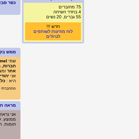
כפר סבא, יש
75 מחוברים
4 בחדר השיחה
55 גברים, 20 נשים
חדש !!!
לוח מודעות לשותפים
לטיולים
ממש בק
שמי
amel
חברות, ב
אחר
ומצב
אני
יהודי 
היא :
כלב
התחברתי לא
מראה חיצ
אני נראה
ממוצע. ש
חומות. הגובה