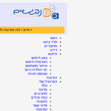
• חדש ! לוח מודעות לש
ראשי
חדר צ'אט
מחוברים
דירוג
חיפוש
בצע חיפוש
העדפות חיפוש
איתור משתמש
ימי הולדת היום
מבוסס תגיות
הודעות
הפרופיל שלי
כללי
מראה
תחביבים
כמה מילים
תמונות
פרטי קשר
חסימות