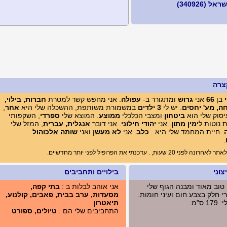
 (340926)
צרה
בן
66
אני
גרוש
ומתגורר ב-
עפולה
. אני מחפש קשר למטרת
חברות, בילוי,
חה, מע' יחסים
. יש לי
3 ילדים
במשמורת משותפת, ההשכלה שלי היא
אחר
,
סוק שלי הוא
ביטחון
ומצבי הכלכלי
ממוצע
. המוצא שלי
ספרדי
, השקפותי
 נוטות ל
ימין מתון
. אני
יהודי חילוני
. אני דובר
אנגלית, עברית
, המזל שלי
. חיית המחמד שלי היא :
כלב
. אני
לא מעשן
ואני
שותה אלכוהול
.
 20 שעות, . עדכנתי את הפרופיל לפני יותר מחדשיים.
וני
בילויים ותחביבים
 טוב מאוד ומבנה הגוף שלי
אני אוהב לבלות ב :
בתי קפה,
י חלק בצבע חום ועיני חומות.
מסעדות, ערב בבית, פאבים, קולנוע,
ס"מ.
תיאטרון
התחביבים שלי הם :
טיולים, ספורט