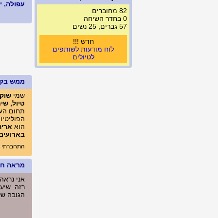
עפולה, ישראל
82 מחוברים
0 בחדר השיחה
57 גברים, 25 נשים
חדש !!!
לוח מודעות לשותפים
לטיולים
ממש בק
שמי
שוקי
טיול, שי
תחום העי
הפוליטיות
הוא
אריה
בארועים
התחברתי לאתר לאחרונה לפני
מראה חיצ
אני נראה
רזה. שיער
הגובה שלי: 179 