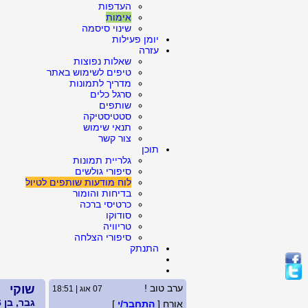
העדפות
אימות
שינוי סיסמה
יומן פעילות
עזרה
שאלות נפוצות
טיפים לשימוש באתר
מדריך לתמונות
סרגל כלים
שותפים
סטטיסטיקה
תנאי שימוש
צור קשר
תוכן
גלריית תמונות
סיפורי גולשים
לוח מודעות שותפים לטיול
בדיחות והומור
כרטיסי ברכה
סודוקו
טריוויה
סיפורי הצלחה
התנתק
ערב טוב !
שוקי
07 אוג | 18:51
גבר, בן 66, גרוש
אורח [
התחבר/י
]