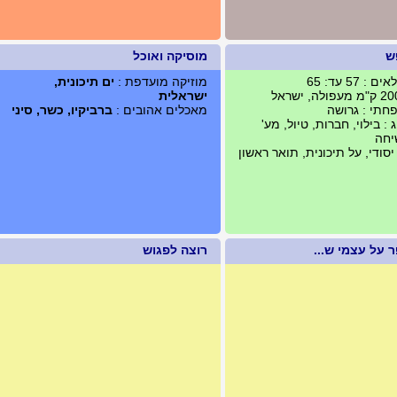
ש
מוסיקה ואוכל
 57 עד: 65
מוזיקה מועדפת :
ים תיכונית,
ישראלית
תי : גרושה
מאכלים אהובים :
ברביקיו, כשר, סיני
: בילוי, חברות, טיול, מע'
יחה
סודי, על תיכונית, תואר ראשון
 על עצמי ש...
רוצה לפגוש