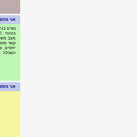
אני מחפ
נשים בגילאים :
בטווח : 200 ק"מ מעפולה, ישראל
מצב משפח
קשר מסוג 
יחסים, ש
השכלה : י
אני מספר