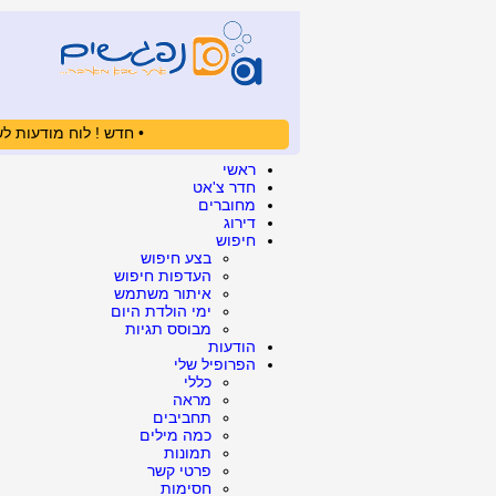
• חדש ! לוח מודעות לש
ראשי
חדר צ'אט
מחוברים
דירוג
חיפוש
בצע חיפוש
העדפות חיפוש
איתור משתמש
ימי הולדת היום
מבוסס תגיות
הודעות
הפרופיל שלי
כללי
מראה
תחביבים
כמה מילים
תמונות
פרטי קשר
חסימות