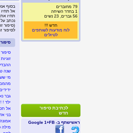
בסוף אנש
79 מחוברים
אל תחיו 
1 בחדר השיחה
תחיו את 
56 גברים, 23 נשים
נכתב על 
חדש !!!
(סיפור זה נצפה
לוח מודעות לשותפים
לסיפור ז
לטיולים
סיפור
סיפור נ
זוגיות !
ההבדל 
שנה טו
מי ששמ
מהמם !
ידידים
גבר נא
ילד ! !
לכתיבת סיפור
אל תס
חדש
בני אדם
אמונה 
ראשי
שתף ב- FB
+1 Google
מילה ט