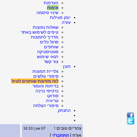
העדפות
אימות
שינוי סיסמה
יומן פעילות
עזרה
שאלות נפוצות
טיפים לשימוש באתר
מדריך לתמונות
סרגל כלים
שותפים
סטטיסטיקה
תנאי שימוש
צור קשר
תוכן
גלריית תמונות
סיפורי גולשים
לוח מודעות שותפים לטיול
בדיחות והומור
כרטיסי ברכה
סודוקו
טריוויה
סיפורי הצלחה
התנתק
צהריים טובים !
07 אוג | 16:33
אורח [
התחבר/י
]