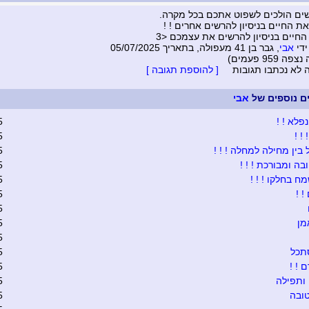
ים הולכים לשפוט אתכם בכל מקרה.
את החיים בניסיון להרשים אחרים ! !
החיים בניסיון להרשים את עצמכם <3
ידי
אבי
, גבר בן 41 מעפולה, בתאריך 05/07/2025
 959 פעמים)
ה לא נכתבו תגובות
[ להוספת תגובה ]
ים נוספים של
אבי
פלא ! !
5
 ! !
5
בין מחילה למחלה ! ! !
5
בה ומבורכת ! ! !
5
ח בחלקו ! ! !
5
 !
5
5
מן
5
5
תכל
5
 ! !
5
ותפילה
5
ובה
5