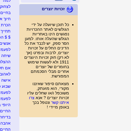
למה
לצחוק
זכויות יוצרים
בחיים
חיוך א
כל תוכן שיועלה על ידי
הכרת 
הגולשים לאתר ההכרויות
תחייך
נפגשים הינו באחריות
$ $ הפ
הגולש שהעלה אותו. למען
הסר ספק, יש לכבד את כל
אנשים 
הדינים החלים על זכויות
לפעמי
יוצרים, לרבות ובפרט (אך
שיחה 
לא רק) חוק זכויות היוצרים
ההצלח
1911 ולא לעשות שימוש
בחומרים של יוצרים
אם תל
אחרים מבלי הסכמתם
לאהוב
המפורשת.
אישה
מצאתם סיפור שאיננו
שבוע ט
מקורי, הוא מועתק,
לפעמי
משוכפל ו/או שחלים עליו
זכויות יוצרים ? אנא
צרו
לפעמי
איתנו קשר
ונטפל בכך
היופי 
באופן מיידי !
החיים
בדיחה
אהבה
החיים