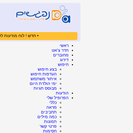
• חדש ! לוח מודעות לש
ראשי
חדר צ'אט
מחוברים
דירוג
חיפוש
בצע חיפוש
העדפות חיפוש
איתור משתמש
ימי הולדת היום
מבוסס תגיות
הודעות
הפרופיל שלי
כללי
מראה
תחביבים
כמה מילים
תמונות
פרטי קשר
חסימות