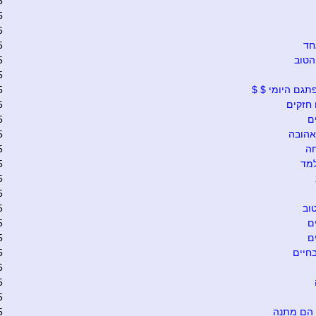
5
5
5
חד
5
הטוב
5
5
תגם היומי $ $
5
חזקים
5
ם
5
אהובה
5
ה
5
מד
5
5
5
וב
5
ם
5
ם
5
בחיים
5
5
5
5
 הם מתנה
5