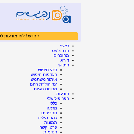
• חדש ! לוח מודעות לש
ראשי
חדר צ'אט
מחוברים
דירוג
חיפוש
בצע חיפוש
העדפות חיפוש
איתור משתמש
ימי הולדת היום
מבוסס תגיות
הודעות
הפרופיל שלי
כללי
מראה
תחביבים
כמה מילים
תמונות
פרטי קשר
חסימות