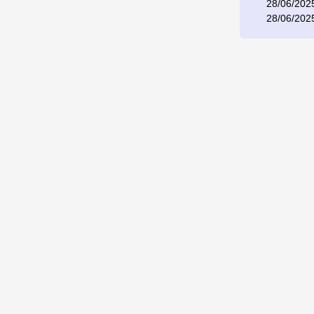
28/06/202
28/06/202
יול
כרטיסי ברכה
סיפורי
נפגשים בפייסבוק
יצירת