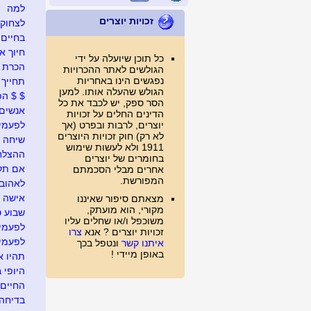
למה
זכויות יוצרים
לצחוק
בחיים
חיוך א
כל תוכן שיועלה על ידי
הכרת 
הגולשים לאתר ההכרויות
נפגשים הינו באחריות
תחייך
הגולש שהעלה אותו. למען
$ $ הפ
הסר ספק, יש לכבד את כל
אנשים 
הדינים החלים על זכויות
יוצרים, לרבות ובפרט (אך
לפעמי
לא רק) חוק זכויות היוצרים
שיחה 
1911 ולא לעשות שימוש
ההצלח
בחומרים של יוצרים
אם תל
אחרים מבלי הסכמתם
המפורשת.
לאהוב
אישה
מצאתם סיפור שאיננו
מקורי, הוא מועתק,
שבוע ט
משוכפל ו/או שחלים עליו
לפעמי
זכויות יוצרים ? אנא
צרו
לפעמי
איתנו קשר
ונטפל בכך
באופן מיידי !
תהיו 
היופי 
החיים
בדיחה