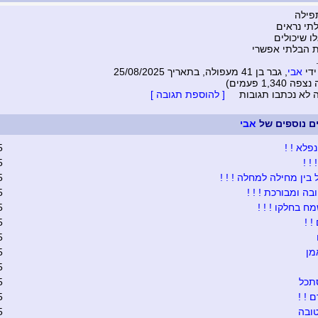
פילה
תי נראים
ו שיכולים
ת הבלתי אפשרי
ידי
אבי
, גבר בן 41 מעפולה, בתאריך 25/08/2025
1,340 פעמים)
ה לא נכתבו תגובות
[ להוספת תגובה ]
ים נוספים של
אבי
פלא ! !
5
 ! !
5
בין מחילה למחלה ! ! !
5
בה ומבורכת ! ! !
5
ח בחלקו ! ! !
5
 !
5
5
מן
5
5
תכל
5
 ! !
5
ובה
5