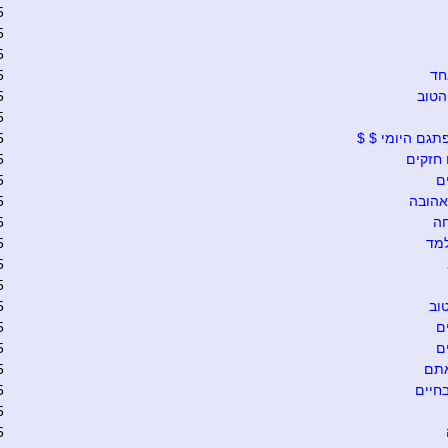
5
5
5
חד
5
הטוב
5
5
תגם היומי $ $
5
חזקים
5
ם
5
אהובה
5
ה
5
מד
5
5
5
וב
5
ם
5
ם
5
אתם
5
בחיים
5
5
5