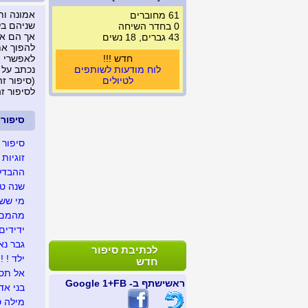
אמונה ות
61 מחוברים
שניהם בל
0 בחדר השיחה
אך הם אל
43 גברים, 18 נשים
להפוך א
חדש !!!
לאפשרי .
לוח מודעות לשותפים
נכתב על 
לטיולים
(סיפור זה נצפה 
לסיפור ז
סיפור
סיפור נ
זוגיות !
ההבדל 
שנה טו
מי ששמ
מהמם !
ידידים
גבר נא
לכתיבת סיפור
ילד ! !
חדש
אל תס
ראשי
שתף ב- FB
+1 Google
בני אדם
מילה ט