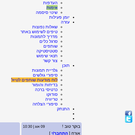
העדפות
אימות
שינוי סיסמה
יומן פעילות
עזרה
שאלות נפוצות
טיפים לשימוש באתר
מדריך לתמונות
סרגל כלים
שותפים
סטטיסטיקה
תנאי שימוש
צור קשר
תוכן
גלריית תמונות
סיפורי גולשים
לוח מודעות שותפים לטיול
בדיחות והומור
כרטיסי ברכה
סודוקו
טריוויה
סיפורי הצלחה
התנתק
בוקר טוב !
09 אוג | 10:30
אורח [
התחבר/י
]