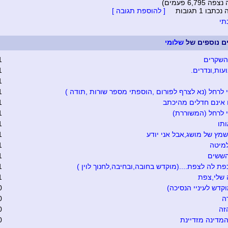
6,795 פעמים)
בו 1 תגובות
[ להוספת תגובה ]
י
ים נוספים של
שלומי
השקרים
1
עות,ונדרים.
1
1
י לרחל (נא לצרף לפורום ,הוספתי מספר שורות ,תודה )
1
אינם חדלים מהיכתב
1
י לרחל (המשוררת)
1
ותו
1
 שמץ של מושג,אבל אני יודע
1
למיטה
1
הששים
1
ת לה לצפת....(מוקדש בחובה,ובחיבה,לחנוך לוין )
1
 שלי,צפת
1
קדש לעיניי הנסיכה)
0
ה
0
זה
0
מדינה מזדיינת
0