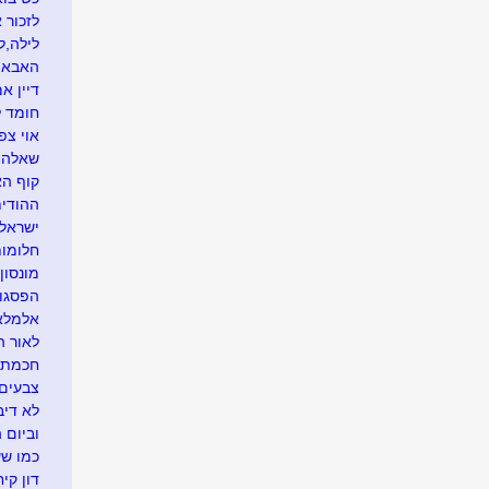
לזכור 
לילה,ל
האבא ה
דיין א
חומד 
אוי צפ
שאלה 
קוף ה
ההודית
ישראל 
חלומו
מונסון
הפסגו
אלמלא
לאור ה
חכמת 
צבעים,
לא דיב
וביום 
כמו שע
דון קי