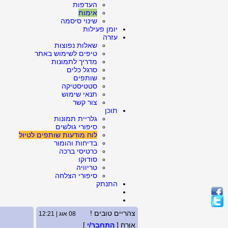
העדפות
אימות
שינוי סיסמה
יומן פעילות
עזרה
שאלות נפוצות
טיפים לשימוש באתר
מדריך לתמונות
סרגל כלים
שותפים
סטטיסטיקה
תנאי שימוש
צור קשר
תוכן
גלריית תמונות
סיפורי גולשים
לוח מודעות שותפים לטיול
בדיחות והומור
כרטיסי ברכה
סודוקו
טריוויה
סיפורי הצלחה
התנתק
צהריים טובים !
08 אוג | 12:21
אורח [
התחבר/י
]