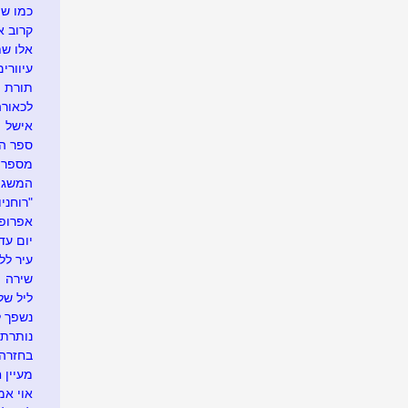
כמו שת
קרוב א
אלו שת
עיוורים
תורת ה
לכאור
אישל
ספר ה
מספרי
המשגי
"רוחניו
אפרופו
יום עדי
עיר לל
שירה
ליל של
נשפך ל
נותרתי
בחזרה 
מעיין 
אוי אמ