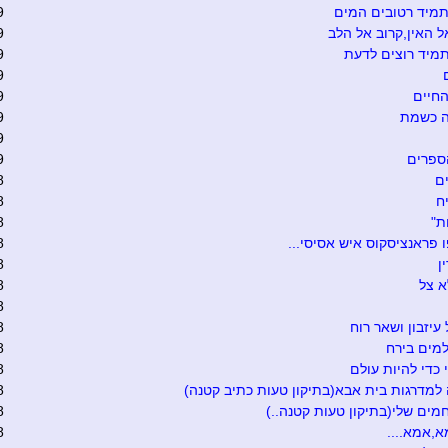
מיד רטובים המים
9
ל האין,קרוב אל הלב
9
מיד רוצים לדעת
9
9
חיים
9
ה כשמת
9
9
ספרים
9
ם
8
ח
8
ת"
8
 פראנציסקוס איש אסיסי...
8
ן
8
א צל
8
8
 עיזבון ושאר רוח
8
מים בירח
8
 כדי להיות עולם
8
למדרגות בית אבא(בתיקון טעות כתיב קטנה)
8
חמים שלי(בתיקון טעות קטנה..)
8
א,אמא....
8