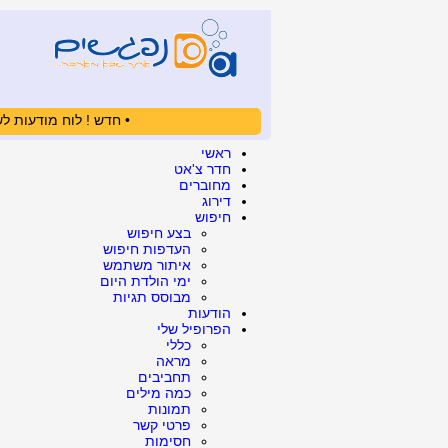
• חדש ! לוח מודעות לש
ראשי
חדר צ'אט
מחוברים
דירוג
חיפוש
בצע חיפוש
העדפות חיפוש
איתור משתמש
ימי הולדת היום
מבוסס תגיות
הודעות
הפרופיל שלי
כללי
מראה
תחביבים
כמה מילים
תמונות
פרטי קשר
חסימות