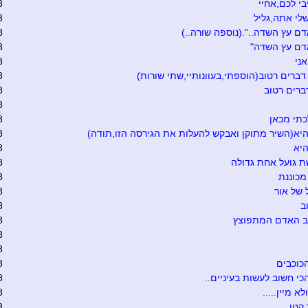
יבי לכם,אחיי
8
לי אתה,גליל
8
דם עץ השדה..".(נוספה שורה..)
8
דם עץ השדה"
8
ני
8
ברים רטוב(הוספתי,בעוונותיי,שתי שורות)
8
רים רטוב
8
8
כתי מכאן
8
יא(השיר מתוקן ואבקש להעלות את הגירסה הזו,תודה)
8
יא
8
 גועל אחת גדולה
8
מכוננת
8
 של אור
8
ב
8
ב האדם המתפוצץ
8
8
8
כוכבים
8
י חשוב לעשות בעיניים..
8
לא מיין.....
8
 קטן
8