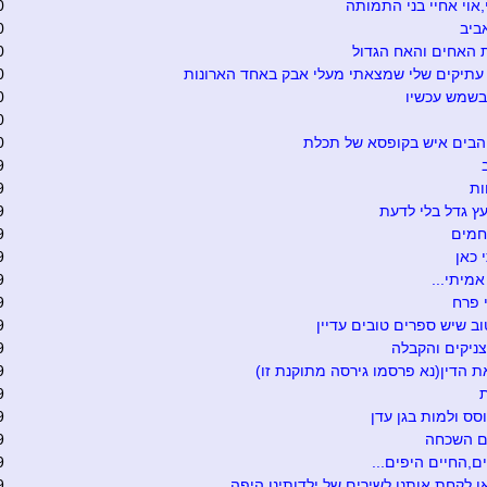
י,אוי אחיי בני התמותה
0
ביב
0
 האחים והאח הגדול
0
עתיקים שלי שמצאתי מעלי אבק באחד הארונות
0
 בשמש עכשיו
0
0
הבים איש בקופסא של תכלת
0
9
ות
9
ץ גדל בלי לדעת
9
חמים
9
 כאן
9
אמיתי...
9
 פרח
9
ב שיש ספרים טובים עדיין
9
ניקים והקבלה
9
 הדין(נא פרסמו גירסה מתוקנת זו)
9
9
ס ולמות בגן עדן
9
ם השכחה
9
ם,החיים היפים...
9
ו לקחת אותנו לשירים של ילדותינו היפה
9