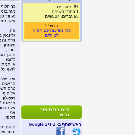
בר חלוף
87 מחוברים
ניגר בזמן
1 בחדר השיחה
נע ונד כמ
63 גברים, 24 נשים
אשר תמיד
חדש !!!
לוח מודעות לשותפים
וזה,
לטיולים
גליו,אין
זולת זה 
נשמתך ו
רוחך,
חיוכך הט
לרוגע,
או חמת 
לזעף על ש
ואם יעלו
הדייגים 
טרם השלי
אל חוף
וישאלוך
מי אתה?
אל תהסס
לכתיבת סיפור
אני
חדש
דולפין.
ראשי
שתף ב- FB
+1 Google
נו הם חמו
נכתב על 