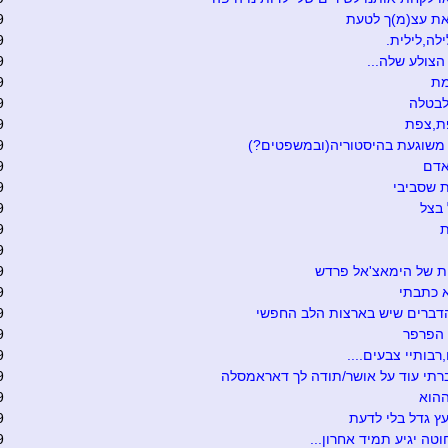
את עצ(מ)ך לטעת
9
ילה,לילית.
9
צולע שלה...
9
מת
9
לבטלה
9
ת,צפת
9
משוגעת בהיסטוריה(ובמשפטים?)
9
אדם
9
 שסביבי
9
בצל
9
ת
9
9
ת של הימאצ'אל פרדש
9
 כתבתי
9
דברים שיש בארצות הלב החפשי
9
הפרפר
9
רבותיי צבעים....
9
רתי עוד על אושר/תודה לך דאראמסלה
9
ההוא
9
ץ גדל בלי לדעת
9
חוטה יגיע תמיד אחרון...
9