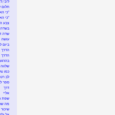
ליבי,ל
חלום ש
"כי הא
"כי הא
צבע הא
בשדה ד
שדה דב
עושה
ביום ל
הדרך ה
הדרך ה
בהרגשת
שלווה 
כמו צל
לב רטו
ספר ל
דרך
אליי
שפת ה
מה שהכ
שיכור ו
צל ילד