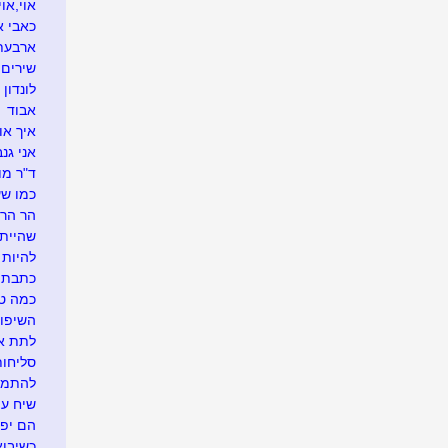
אוי,או
כאבי א
ארבעת
שירים 
לונדון
אבוד
איך או
אני גנב
ד"ר מו
כמו שע
הר הר
שהייתי
להיות 
כתבתי
כמה טו
השיפוצ
לתת את
סליחות
להתמוס
שיח ע
הם יפי
כשיבוא