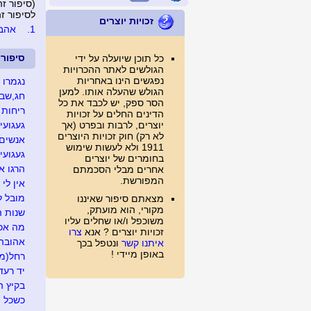
(סיפור זה נצפה 
לסיפור זה נכת
זכויות יוצרים
1.
אהבת
סיפור
כל תוכן שיועלה על ידי
הגולשים לאתר ההכרויות
נפגשים הינו באחריות
נגמרו 
הגולש שהעלה אותו. למען
חג,שבו
הסר ספק, יש לכבד את כל
ריחות
הדינים החלים על זכויות
יוצרים, לרבות ובפרט (אך
געגועי
לא רק) חוק זכויות היוצרים
אנשים 
1911 ולא לעשות שימוש
געגועי
בחומרים של יוצרים
הרגו א
אחרים מבלי הסכמתם
המפורשת.
אין לי
מובל 
מצאתם סיפור שאיננו
מקורי, הוא מועתק,
שנות 
משוכפל ו/או שחלים עליו
מה אכפ
זכויות יוצרים ? אנא
צרו
אהובה
איתנו קשר
ונטפל בכך
באופן מיידי !
רחל(מו
יד רעד
בקיץ ה
כשכל ה