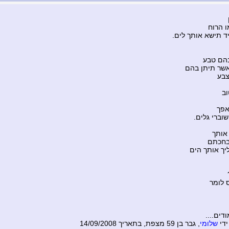
ו הרוח
 תישא אותך לים.
 בהם טבע
אשר תיתן בהם
צבע
וב
אפך
וברי גלים.
 אותך
בחכתם
ך אותך הים
 לומר
דים....
ידי
שלומי
, גבר בן 59 מצפת, בתאריך 14/09/2008