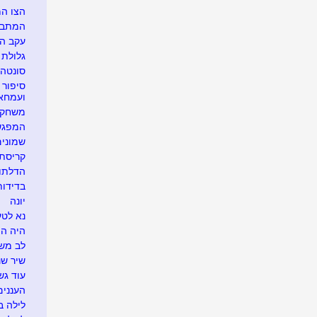
הצו ה
המתבוד
עקב ה
גלולת 
סונטה
סיפור 
ועמחא
משחק א
המפגש 
שמונים
קריסת 
הדלתו
בדידות
יונה
נא לטע
היה הי
לב משו
שיר שנ
עוד גש
העננים
לילה ב