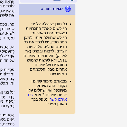
אֶרְאֶה אֶת 
עוֹבְרִים בּ
זכויות יוצרים
הַזְּעִירִים,
אֶת שְׂעָרֵך
כל תוכן שיועלה על ידי
פֹּה, בַּפְּס
הגולשים לאתר ההכרויות
שְׁמוּרוֹת ר
נפגשים הינו באחריות
לַשָּׁוְא, עֵצ
הגולש שהעלה אותו. למען
נֶאֱחָזִים בָּ
הסר ספק, יש לכבד את כל
הדינים החלים על זכויות
הוֹ, הַחֻצְפּ
יוצרים, לרבות ובפרט (אך
לְהַעְפִּיל ע
לא רק) חוק זכויות היוצרים
אַךְ לֹא לָכֶ
1911 ולא לעשות שימוש
שֶׁל חֹד הַשּ
בחומרים של יוצרים
אחרים מבלי הסכמתם
פְּסָגוֹת קָר
המפורשת.
וּמִדְרוֹנוֹת
עִם מַפּוֹלו
מצאתם סיפור שאיננו
וּמִי מַפֹּלֶ
מקורי, הוא מועתק,
משוכפל ו/או שחלים עליו
עַל בְּנֵי אֱנ
זכויות יוצרים ? אנא
צרו
בָּדָד, יָּפִ
איתנו קשר
ונטפל בכך
עָיַפְתִּי מִל
באופן מיידי !
בַּמְּעָרוֹת ש
הַמְטַפְּסִ
גַּלִּים גַּלּ
כְּסִילִים, 