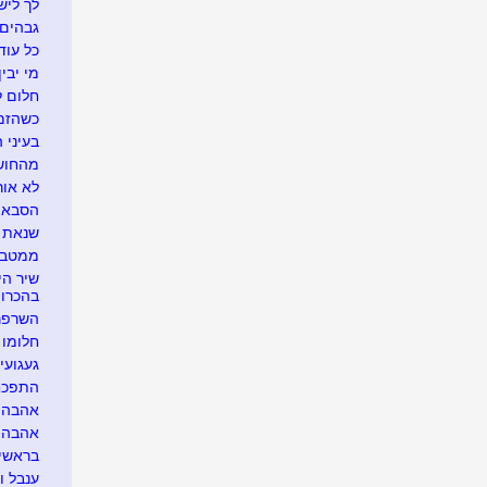
לך לישו
גבהים
כל עוד
מי יבי
חלום ל
כשהזמן
בעיני 
מהחושך
לא אור
הסבא ה
שנאת 
ממטבחו
שיר הי
בהכרוי
השרפר
חלומו 
געגוע
התפכח
אהבה ל
אהבה, 
בראשי
ענבל ו