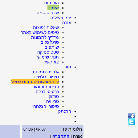
העדפות
אימות
שינוי סיסמה
יומן פעילות
עזרה
שאלות נפוצות
טיפים לשימוש באתר
מדריך לתמונות
סרגל כלים
שותפים
סטטיסטיקה
תנאי שימוש
צור קשר
תוכן
גלריית תמונות
סיפורי גולשים
לוח מודעות שותפים לטיול
בדיחות והומור
כרטיסי ברכה
סודוקו
טריוויה
סיפורי הצלחה
התנתק
חלומות פז !
07 אוג | 04:36
ש
אורח [
התחבר/י
]