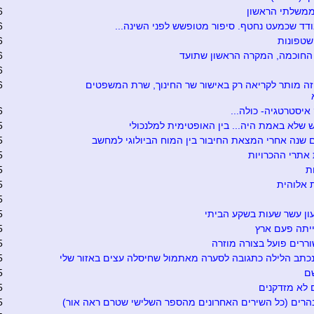
ממשלתי הראשון
6
ד שכמעט נחטף. סיפור מטופשש לפני השינה...
6
שטפונות
6
החוכמה, המקרה הראשון שתועד
6
6
זה מותר לקריאה רק באישור שר החינוך, שרת המשפטים
6
יסטרטגיה- כולה...
6
שלא באמת היה... בין האופטימית למלנכולי
5
 שנה אחרי המצאת החיבור בין המוח הביולוגי למחשב
5
אתרי ההכרויות
5
ת
5
 אלוהית
5
5
ון עשר שעות בשקע הביתי
5
יתה פעם ארץ
5
ררים פועל בצורה מוזרה
5
כתב הלילה כתגובה לסערה מאתמול שחיסלה עצים באזור שלי
5
ם
5
 לא מזדקנים
5
הרים (כל השירים האחרונים מהספר השלישי שטרם ראה אור)
5