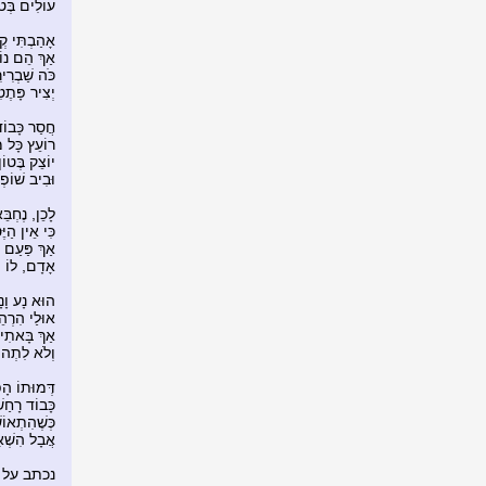
עוֹלִים בְּט
אָהַבְתִּי ק
אַךְ הֵם נוֹ
כֹּה שַׁבְרִ
יְצִיר פָּתֶט
חֲסַר כָּבוֹ
רוֹעֵץ כָּל מ
יוֹצֵק בֶּטוֹן
וּבִיב שׁוֹפְכ
לָכֵן, נֶחְבֵּ
כִּי אֵין הַיּ
אַךְ פַּעַם ח
אָדָם, לוֹ ה
הוּא נָע וָנָד
אוּלַי הִרְה
אַךְ בָּאתִי ר
וְלֹא לִתְהו
דְּמוּתוֹ הָ
כָּבוֹד רָחַשְׁ
כְּשֶׁהִתְאוֹ
אֲבָל הִשְׁא
נכתב על 