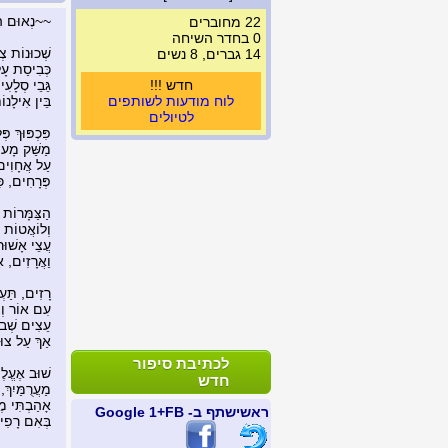
~~נְאוּם הַ
22 מחוברים
0 בחדר השיחה
שְׁכוּנוֹת צְל
14 גברים, 8 נשים
כְּבִיסַת עָ
חדש !!!
גֵּבֵי סְלָעִ
לוח מודעות לשותפים
בֵּין אִילָנו
לטיולים
פִּכְפּוּךְ פּ
מַשַּׁק מָעוֹ
עַל אֲחָוִים 
פְּרָחִים, כּ
הַצַּמָּרוֹת
וְלוֹאֲטוֹת 
עֲצֵי אָשׁוּר,
וַאֲרָזִים, אַ
רָזִים, תַּעְ
עִם אוֹר וְצֵ
עֵצִים שְׁבוּ
אַךְ עַל צוּק
לכתיבת סיפור
שׁוּב אֶעֱלֶ
חדש
מַעֲרֻמַּיִךְ,
אָהַבְתִּי מֶ
ראשי
שתף ב- FB
+1 Google
בְּאִם רָפִ