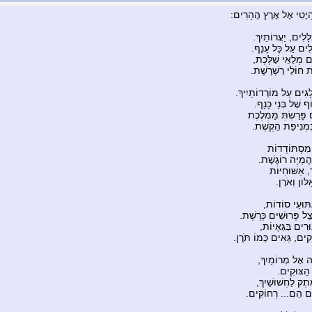
יֶטִי אֶל אֶרֶץ הֶהָרִים:
ָלִים, יַעֲרוֹתַיִךְ.
לִים עַל כָּל עָנָף.
ים מְלֵאֵי שַׁלֶּכֶת,
ֹת חוֹלֵי רַשְׁרֶשֶׁת.
ְלָגִים עַל מוֹרְדוֹתַיִיךְ.
ף שֶׁל בְּנֵי כָּנָף.
פָּרַשְׂתְּ מַמְלֶכֶת
ִמְנִיפַת הַקֶּשֶׁת.
 מִסְתּוֹדְדוֹת
הֶמְיָה רוֹגֶשֶׁת.
 אַשּׁוּחִיּוֹת
לּוֹן וְאֹרֶן.
תּוּעֵי סוֹדוֹת,
ל פְּרוּשִׁים כְּרֶשֶׁת.
רִים בַּגֵּאָיוֹת,
ִים, גֵּאִים כְּמוֹ תֹּרֶן.
ה אֶל מְרוֹמַיִךְ,
 הַצּוּקִים.
תֶק לַחְשׁוּשַׁיִךְ,
ים הֵם... רְחוֹקִים.