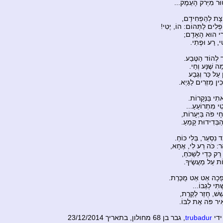
וּר מִיְּרֹק הָעֵמֶק...
ְצָת לְהַפְחִידָם,
פְלִים לַתְּהוֹם: הוֹ, יֶטִי!
ירִי הוּא הָאָדָם;
ִי, רַע וּפֶתִי.
ד לְהוֹד הַטֶּבַע.
ַה שֶׁנָּע וְחַי.
 עַל כַּר וְגֶבַע
ִין מַזְרִים לַגַּיְא.
אתִי בַּנְּקָרוֹת.
ֶטִי מִתְרוֹעֵעַ...
ָי פֹּה בַּיְּעָרוֹת,
ַבְּדִידוּת קָמֵעַ.
 נִסְעַר, בְּלִי כּוֹחַ.
ֵר: כֹּה רַע לִי, אֶחָא,
ַק כְּדֵי לִשְׁכֹּחַ,
ֹת עַל מַעֲשֶׂיךָ.
פְכָה אַט אַט מֻכֶּרֶת.
תִּי לְגַבּוֹ...
שֵׁשׁ, חָזַר לַקֶּרֶת,
ִיר פֹּה אֶת לִבּוֹ.
ידי
trubadur
, גבר בן 68 מחולון, בתאריך 23/12/2014