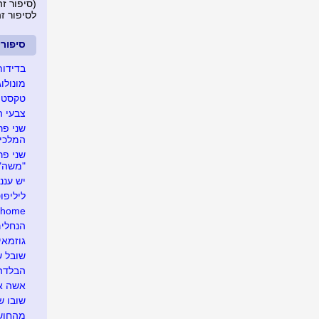
(סיפור זה נצפה 
לסיפור ז
סיפור
בדידות
מונולו
טקסט ע
צבעי 
המלכי
"משה"
יש עננ
ליליפו
e home
הנחלים
גוזמאי
שובל ש
הבלדה 
אשה אח
שובו ש
מהחושך