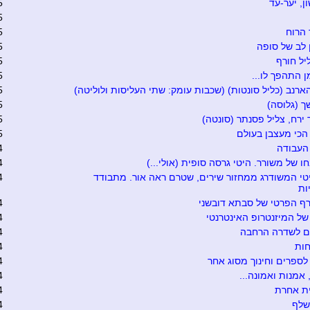
ן, יער-עד
5
5
 הרוח
5
ן לב של סופה
5
יל חורף
5
 התהפך לו...
5
הארנב (כליל סונטות) (שכבות עומק: שתי העליסות ולוליטה)
5
 (גלוסה)
5
 ירח, צליל פסנתר (סונטה)
5
כי מעצבן בעולם
5
העבודה
4
 של משורר. היטי גרסה סופית (אולי...)
4
טי המשודרג ממחזור שירים, שטרם ראה אור. מתבודד
4
ות
ף הפרטי של סבתא דובשני
4
של המיזנטרופ האינטרנטי
4
ים לשדרה הרחבה
4
ות
4
ספרים וחינוך מסוג אחר
4
אמנות ואמונה...
4
ת אחרת
4
שלף
4