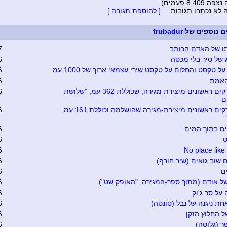
8,409 פעמים)
ה לא נכתבו תגובות
[ להוספת תגובה ]
ים נוספים של
trubadur
ו של האדם הכותב
7
ג של סיר בלי מכסה
6
ל טקסט והחלום על טקסט שירי עצמאי ארוך של 1000 עמ
6
האמת
6
שני פרקים ראשונים מיצירת מגירה, שכוללת 362 עמ, "שלושת
6
ם
שני פרקים ראשונים מיצירת-מגירה שהושלמה וכוללת 161 עמ,
6
ים בתוך המים
6
ט
6
6
No place lik
 שוב גואים (שיר חורף)
6
ם
6
ל אודם (מתוך ספר-המגירה, "האופק שט")
6
על סר ג'וק
6
ת ניגנה על נבל (סונטה)
6
ל החלוץ הזקן
6
 (גלוסה)
6