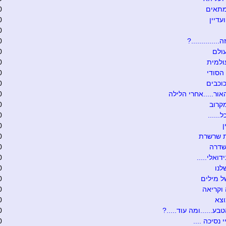
מתאים
0
עדיין
0
0
.............?
0
ולם
0
ולמית
0
הסודי
0
וכבים
0
אור.....אחרי הלילה
0
קרוב
0
......
0
0
ת שרשרת
0
שדרה
0
דואלי.....
0
לנו
0
 מילים
0
וקריאה
0
וצא
0
בע......ומה עוד.....?
0
י נסיכה ....
0