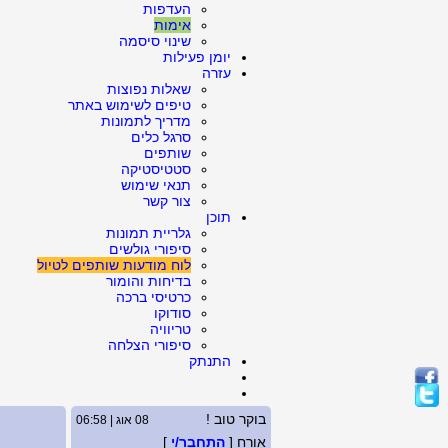
העדפות
אימות
שינוי סיסמה
יומן פעילות
עזרה
שאלות נפוצות
טיפים לשימוש באתר
מדריך לתמונות
סרגל כלים
שותפים
סטטיסטיקה
תנאי שימוש
צור קשר
תוכן
גלריית תמונות
סיפורי גולשים
לוח מודעות שותפים לטיול
בדיחות והומור
כרטיסי ברכה
סודוקו
טריוויה
סיפורי הצלחה
התנתק
בוקר טוב !
08 אוג | 06:58
אורח [
התחבר/י
]