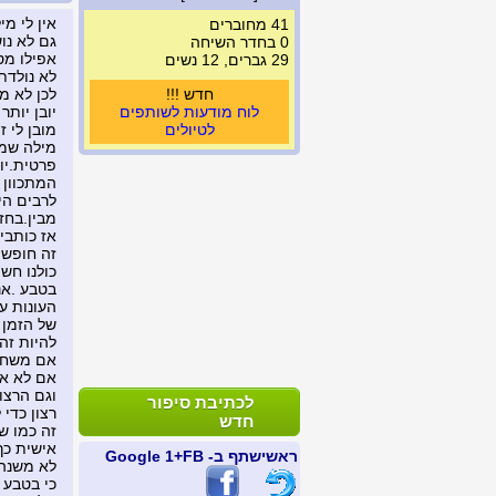
אין לי מ
41 מחוברים
גם לא נו
0 בחדר השיחה
אפילו מס
29 גברים, 12 נשים
לא נולדת
חדש !!!
לכן לא מ
לוח מודעות לשותפים
יובן יותר
לטיולים
מובן לי 
מילה שמ
פרטית.יוד
המתכוון 
לרבים הי
מבין.בחז
אז כותבי
זה חופשי
כולנו חשי
בטבע .אנ
העונות ע
של הזמן ו
להיות זה
אם משחרר
אם לא אז
וגם הרצו
לכתיבת סיפור
רצון כדי
חדש
זה כמו ש
אישית כך
ראשי
שתף ב- FB
+1 Google
לא משנה 
כי בטבע 