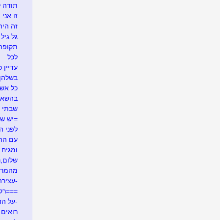
תודה ל
זו אני
זה היה .
גל גיל
תקופה
לכל
עדיין כ
בשלהן
כל אש
בהשאל
שבתי 
=יש ש
לפני ה
עם ההר
ומגיח ה
שלום,נע
מהמרי
-עצירה
===רק
-על הד
רואים ש