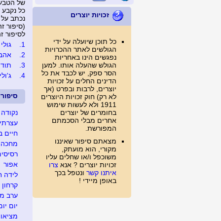
של הטבע.
כל נקבע מ
זכויות יוצרים
נכתב על 
(סיפור זה נצפה 
לסיפור זה נכת
כל תוכן שיועלה על ידי
1.
גולי 
הגולשים לאתר ההכרויות
2.
אהבת
נפגשים הינו באחריות
הגולש שהעלה אותו. למען
3.
תודה
הסר ספק, יש לכבד את כל
4.
ג'ולי..
הדינים החלים על זכויות
יוצרים, לרבות ובפרט (אך
סיפור
לא רק) חוק זכויות היוצרים
1911 ולא לעשות שימוש
בחומרים של יוצרים
נקודה 
אחרים מבלי הסכמתם
עצרתי 
המפורשת.
חיים ב
מצאתם סיפור שאיננו
מחכה ל
מקורי, הוא מועתק,
רסיסים
משוכפל ו/או שחלים עליו
אפור
זכויות יוצרים ? אנא
צרו
איתנו קשר
ונטפל בכך
לידה ח
באופן מיידי !
קרחון
ערב מג
יום יום
מציאו