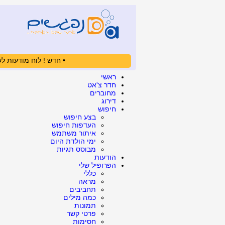
• חדש ! לוח מודעות לש
ראשי
חדר צ'אט
מחוברים
דירוג
חיפוש
בצע חיפוש
העדפות חיפוש
איתור משתמש
ימי הולדת היום
מבוסס תגיות
הודעות
הפרופיל שלי
כללי
מראה
תחביבים
כמה מילים
תמונות
פרטי קשר
חסימות