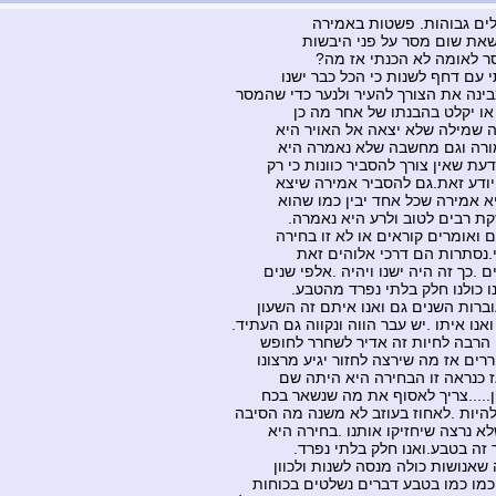
ילים גבוהות. פשטות באמירה
שאת שום מסר על פני היבשות
ר לאומה לא הכנתי אז מה?
י עם דחף לשנות כי הכל כבר ישנו
בינה את הצורך להעיר ולנער כדי שהמסר
 או יקלט בהבנתו של אחר מה כן
זה שמילה שלא יצאה אל האויר היא
ורה וגם מחשבה שלא נאמרה היא
עת שאין צורך להסביר כוונות כי רק
יודע זאת.גם להסביר אמירה שיצא
א אמירה שכל אחד יבין כמו שהוא
קת רבים לטוב ולרע היא נאמרה.
ם ואומרים קוראים או לא זו בחירה
.נסתרות הם דרכי אלוהים זאת
ם .כך זה היה ישנו ויהיה .אלפי שנים
ו כולנו חלק בלתי נפרד מהטבע.
וברות השנים גם ואנו איתם זה השעון
אנו איתו .יש עבר הווה ונקווה גם העתיד.
 הרבה לחיות זה אדיר לשחרר לחופש
ים אז מה שירצה לחזור יגיע מרצונו
 כנראה זו הבחירה היא היתה שם
ן.....צריך לאסוף את מה שנשאר בכח
 להיות .לאחוז בעוזב לא משנה מה הסיבה
לא נרצה שיחזיקו אותנו .בחירה היא
 זה בטבע.ואנו חלק בלתי נפרד.
שאנושות כולה מנסה לשנות ולכוון
כמו כמו בטבע דברים נשלטים בכוחות