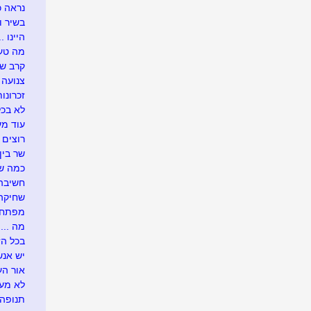
נראה כך
בשיר ו
היינו ...
מה טעי
קרב ש
צנועה
זכרונות
לא בכל
עוד מע
רוצים 
שר בין
כמה שו
חשיבה 
שחיקה .
מפתח 
מה ....
בכל הזדמ
יש אנש
אור העו
לא מעונ
תנופה..