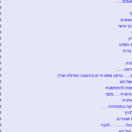
מם.......
1
0
ל
0
אנשים
0
כך אישי
0
0
ון
0
ו הסרט
0
בכיף
0
0
רה
0
אה........
0
.......ברקע מסע חיים.(ההצגה הגדולה-שיר)
0
של רגע
0
סות להתחסנות
0
ישית......ממך
0
אחרת.
0
קה בממתינה.....
0
דרך
0
ושינויים
0
ת..............לכבד.
0
ועל הא
0