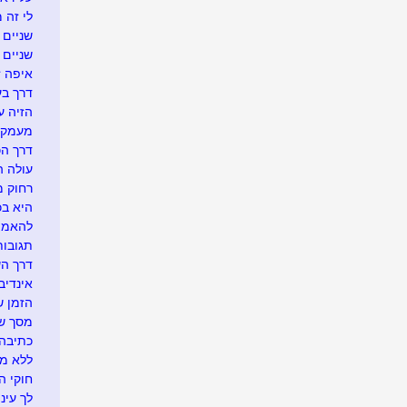
לי זה 
שניים ו
שניים
איפה זה.
דרך בע
הזיה ע
מעמק 
דרך הכ
עולה ה
רחוק מ
היא בכל
להאמין
תגובו
דרך ה
אינדיבי
הזמן ש
מסך של
כתיבה 
ללא מ
חוקי הט
לך עיני