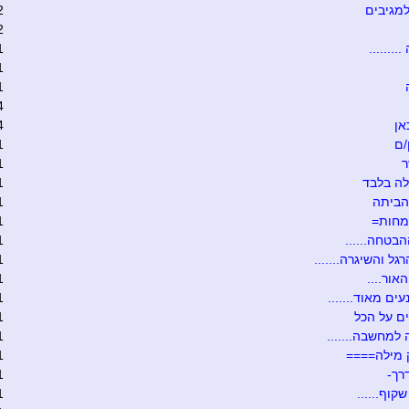
מגיבים
2
2
........
1
1
1
4
אן
4
/ם
1
ר
1
ה בלבד
1
הביתה
1
מחות=
1
הבטחה......
1
גל והשיגרה.......
1
אור....
1
ים מאוד.......
1
ם על הכל
1
 למחשבה.......
1
 מילה====
1
רך-
1
קוף......
1