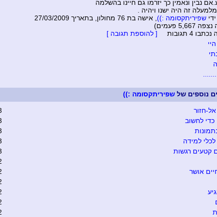
אם נבין ונאמין כך יזרמו גם חיינו בהשלמה
למעלה זה היה ישנו ויהיה .
ידי
שפיריתקסומה :))
, אישה בת 76 מחולון, בתאריך 27/03/2009
5,667 פעמים)
בו 4 תגובות
[ להוספת תגובה ]
היי
י
.....
ים נוספים של
שפיריתקסומה :))
אל-חזור
3
כדי לחשוב
3
תמונות
3
כלי למידה
3
 קטעים רגשות
3
2
יים אושר
2
2
יע
2
2
ת
2