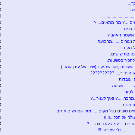
.....
0
שיר
0
........................
0
ם....? מה מתאים....?
0
בפנים
0
 ושקטה האהבה
0
 נעורים.......מהבועה
0
 מקום
0
ט בת שישים.
0
להכיר בפשטות.
0
 השורות ,ושר שתיקות(שירו של עידן עמדי)
0
וה חיוך.....??????????
0
ועובדות
0
.......ושיטה
0
לסוד
0
מחבר.....? ואיך לעזור...?
0
נות...................
0
ים טובים בכל מקום......מזל שפוגשים אותם.
0
לה על הכל...!!!!!
0
יינת ....למה לא רוצה.....?
0
.........בלי עצירה..!!!!
0