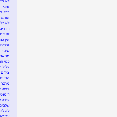
לא משע
זמני
בכל גי
אותם 
לא כל 
ריח ים
זה דמי
אין כמ
גברים 
שינוי
מטאפו
כפי הנר
צלילים
צילום 
התייח
מתנה א
גישה 
רומנטי
צידה ל
שלבים 
לא לבכו
על דא 