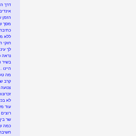
דרך ה
אינדיבי
הזמן ש
מסך של
כתיבה 
ללא מ
חוקי הט
לך עיני
נראה כך
בשיר ו
היינו ...
מה טעי
קרב ש
צנועה
זכרונות
לא בכל
עוד מע
רוצים 
שר בין
כמה שו
חשיבה 