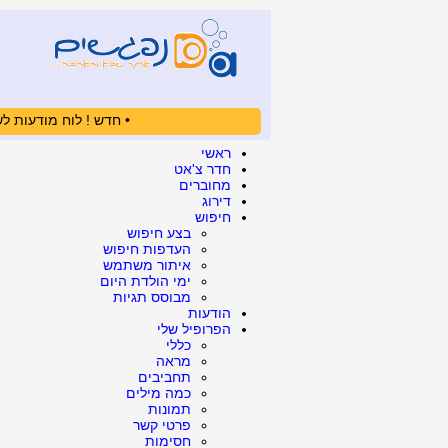
• חדש ! לוח מודעות לש
ראשי
חדר צ'אט
מחוברים
דירוג
חיפוש
בצע חיפוש
העדפות חיפוש
איתור משתמש
ימי הולדת היום
מבוסס תגיות
הודעות
הפרופיל שלי
כללי
מראה
תחביבים
כמה מילים
תמונות
פרטי קשר
חסימות