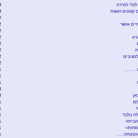
כלי למידה
3
 קטעים רגשות
3
2
יים אושר
2
2
יע
2
2
ת
2
מגיבים
2
2
........
1
1
1
4
אן
4
/ם
1
ר
1
ה בלבד
1
הביתה
1
מחות=
1
הבטחה......
1