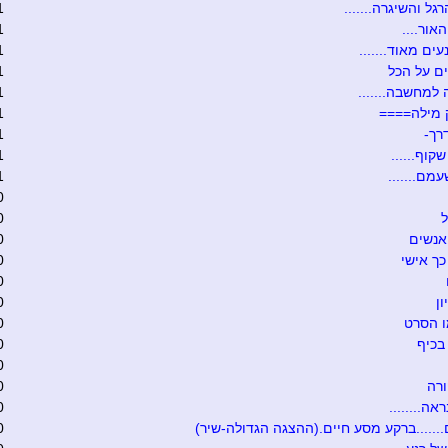
גל והשיגרה.......
1
אור....
1
ים מאוד.......
1
ם על הכל
1
 למחשבה.......
1
 מילה====
1
רך-
1
קוף......
1
מם.......
1
0
ל
0
אנשים
0
כך אישי
0
0
ון
0
ו הסרט
0
בכיף
0
0
רה
0
אה........
0
.......ברקע מסע חיים.(ההצגה הגדולה-שיר)
0