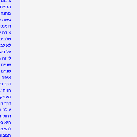
צילום 
התייח
מתנה א
גישה 
רומנטי
צידה ל
שלבים 
לא לבכו
על דא 
לי זה 
שניים ו
שניים
איפה זה.
דרך בע
הזיה ע
מעמק 
דרך הכ
עולה ה
רחוק מ
היא בכל
להאמין
תגובו