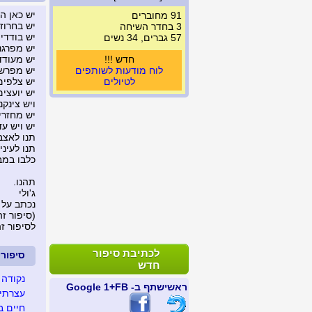
יש כאן ה
91 מחוברים
יש בחרוז
3 בחדר השיחה
יש בודדים
57 גברים, 34 נשים
יש מפרגנ
חדש !!!
יש מעודד
לוח מודעות לשותפים
יש מפרשי
לטיולים
יש צלפים
יש יועצים
ויש צינקנ
יש מחזרי
יש ויש עד 
תנו לאצב
תנו לעיני
כלבו במבצ
תהנו.
ג'ולי
נכתב על 
(סיפור זה נצפה 
לסיפור ז
לכתיבת סיפור
סיפור
חדש
נקודה 
ראשי
שתף ב- FB
+1 Google
עצרתי 
חיים ב