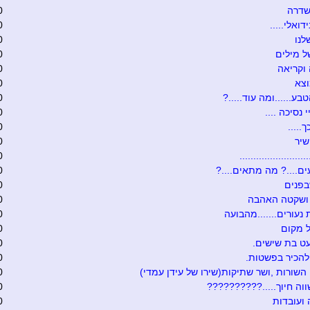
שדרה
0
דואלי.....
0
לנו
0
 מילים
0
וקריאה
0
וצא
0
בע......ומה עוד.....?
0
י נסיכה ....
0
.....
0
שיר
0
........................
0
ם....? מה מתאים....?
0
בפנים
0
 ושקטה האהבה
0
 נעורים.......מהבועה
0
 מקום
0
ט בת שישים.
0
להכיר בפשטות.
0
 השורות ,ושר שתיקות(שירו של עידן עמדי)
0
וה חיוך.....??????????
0
ועובדות
0