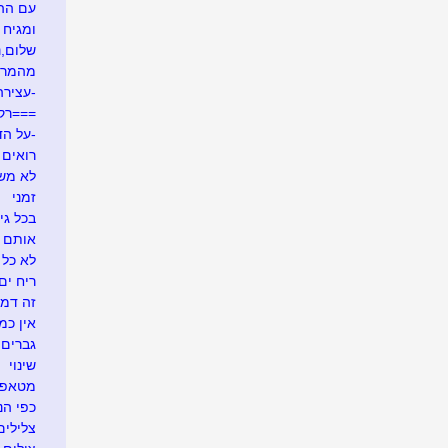
עם ההר
ומגיח ה
שלום,נע
מהמרי
-עצירה
===רק
-על הד
רואים ש
לא משע
זמני
בכל גי
אותם 
לא כל 
ריח ים
זה דמי
אין כמ
גברים 
שינוי
מטאפו
כפי הנר
צלילים