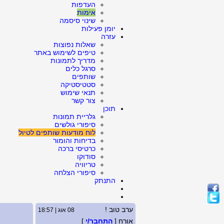
העדפות
אימות
שינוי סיסמה
יומן פעילות
עזרה
שאלות נפוצות
טיפים לשימוש באתר
מדריך לתמונות
סרגל כלים
שותפים
סטטיסטיקה
תנאי שימוש
צור קשר
תוכן
גלריית תמונות
סיפורי גולשים
לוח מודעות שותפים לטיול
בדיחות והומור
כרטיסי ברכה
סודוקו
טריוויה
סיפורי הצלחה
התנתק
ערב טוב !
08 אוג | 18:57
אורח [
התחבר/י
]