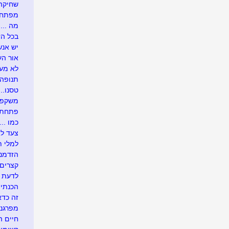
שחיקה .
מפתח 
מה ....
בכל הזדמ
יש אנש
אור העו
לא מעונ
תנופה..
טסנו....
משקפיי
פתחתי בר
כמו .....
צעד לא
למלי ת
הזדמנו
קצרים 
לדעת י
הכנתי 
זה כדא
מפרגנת
חיים 