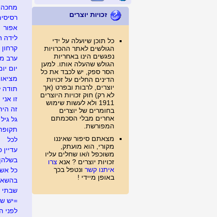
מחכה ל
זכויות יוצרים
רסיסים
אפור
לידה ח
כל תוכן שיועלה על ידי
קרחון
הגולשים לאתר ההכרויות
נפגשים הינו באחריות
ערב מג
הגולש שהעלה אותו. למען
יום יום
הסר ספק, יש לכבד את כל
מציאו
הדינים החלים על זכויות
יוצרים, לרבות ובפרט (אך
תודה ל
לא רק) חוק זכויות היוצרים
זו אני
1911 ולא לעשות שימוש
זה היה .
בחומרים של יוצרים
אחרים מבלי הסכמתם
גל גיל
המפורשת.
תקופה
מצאתם סיפור שאיננו
לכל
מקורי, הוא מועתק,
עדיין כ
משוכפל ו/או שחלים עליו
בשלהן
זכויות יוצרים ? אנא
צרו
איתנו קשר
ונטפל בכך
כל אש
באופן מיידי !
בהשאל
שבתי 
=יש ש
לפני ה