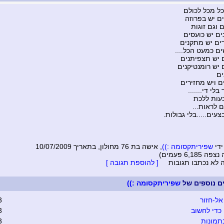
כל מכל לכולם
ים יש בפרוזה
 וגם זוגות
ים יש כועסים
ים יש מתקנים
ם כמעט הכל....
 יש תצפיתנים
 יש רומנטיקנים
ים
ם ויש מחזירים
בלי די.......
עות ללכת
ם לראות...
עים.....בלי גבולות.
ידי
שפיריתקסומה :))
, אישה בת 76 מחולון, בתאריך 10/07/2009
6,185 פעמים)
ה לא נכתבו תגובות
[ להוספת תגובה ]
ים נוספים של
שפיריתקסומה :))
אל-חזור
3
כדי לחשוב
3
תמונות
3