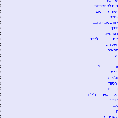
של רגע
0
סות להתחסנות
0
ישית......ממך
0
אחרת.
0
קה בממתינה.....
0
דרך
0
ושינויים
0
ת..............לכבד.
0
ועל הא
0
מתאים
0
עדיין
0
0
.............?
0
ולם
0
ולמית
0
הסודי
0
וכבים
0
אור.....אחרי הלילה
0
קרוב
0
......
0
0
ת שרשרת
0