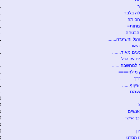
ר
1
ה בלבד
1
הביתה
1
מחות=
1
הבטחה......
1
גל והשיגרה.......
1
אור....
1
ים מאוד.......
1
ם על הכל
1
 למחשבה.......
1
 מילה====
1
רך-
1
קוף......
1
מם.......
1
0
ל
0
אנשים
0
כך אישי
0
0
ון
0
ו הסרט
0