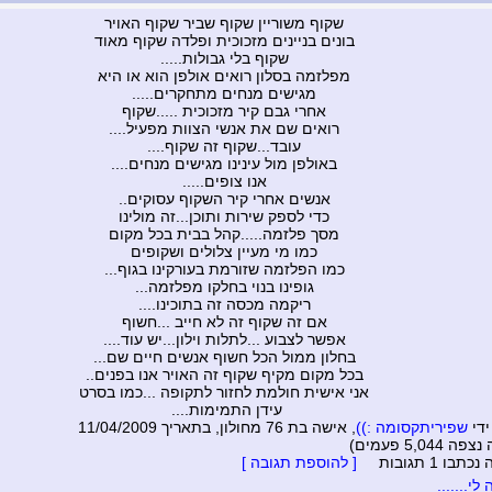
שקוף משוריין שקוף שביר שקוף האויר
בונים בניינים מזכוכית ופלדה שקוף מאוד
שקוף בלי גבולות.....
מפלזמה בסלון רואים אולפן הוא או היא
מגישים מנחים מתחקרים.....
אחרי גבם קיר מזכוכית .....שקוף
רואים שם את אנשי הצוות מפעיל....
עובד...שקוף זה שקוף....
באולפן מול עינינו מגישים מנחים....
אנו צופים.....
אנשים אחרי קיר השקוף עסוקים..
כדי לספק שירות ותוכן...זה מולינו
מסך פלזמה.....קהל בבית בכל מקום
כמו מי מעיין צלולים ושקופים
כמו הפלזמה שזורמת בעורקינו בגוף...
גופינו בנוי בחלקו מפלזמה...
ריקמה מכסה זה בתוכינו....
אם זה שקוף זה לא חייב ...חשוף
אפשר לצבוע ...לתלות וילון...יש עוד....
בחלון ממול הכל חשוף אנשים חיים שם...
בכל מקום מקיף שקוף זה האויר אנו בפנים..
אני אישית חולמת לחזור לתקופה ...כמו בסרט
עידן התמימות....
ידי
שפיריתקסומה :))
, אישה בת 76 מחולון, בתאריך 11/04/2009
5,044 פעמים)
בו 1 תגובות
[ להוספת תגובה ]
י.......