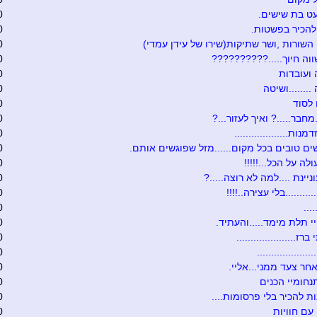
ט בת שישים.
0
להכיר בפשטות.
0
 השורות ,ושר שתיקות(שירו של עידן עמדי)
0
וה חיוך.....??????????
0
ועובדות
0
.......ושיטה
0
לסוד
0
מחבר.....? ואיך לעזור...?
0
נות...................
0
ים טובים בכל מקום......מזל שפוגשים אותם.
0
לה על הכל...!!!!!
0
יינת ....למה לא רוצה.....?
0
.........בלי עצירה..!!!!
0
...
0
 תלת מימד.....והעתיד.
0
ז.....................
0
...................
0
חר צעד ממני...אליי.
0
נחומיי הכנים
0
ת להכיר בלי פרסומות....
0
עם חוויות
0