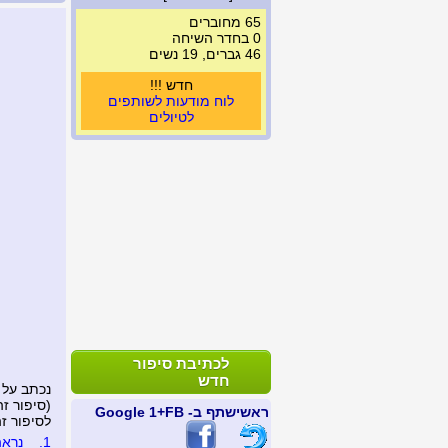
65 מחוברים
0 בחדר השיחה
46 גברים, 19 נשים
חדש !!!
לוח מודעות לשותפים
לטיולים
לכתיבת סיפור
חדש
נכתב על 
(סיפור זה נצפה 
ראשי
שתף ב- FB
+1 Google
לסיפור זה נכת
1.
נראה ל