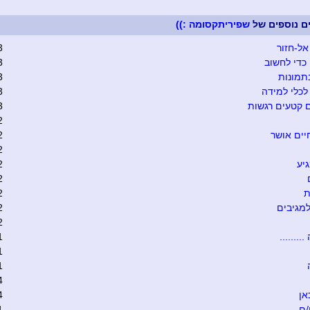
ים נוספים של
שפיריתקסומה :))
אל-חזור
3
כדי לחשוב
3
תמונות
3
כלי למידה
3
 קטעים רגשות
3
2
יים אושר
2
2
יע
2
2
ת
2
מגיבים
2
2
........
1
1
1
4
אן
4
/ם
1