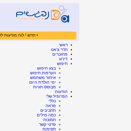
• חדש ! לוח מודעות לש
ראשי
חדר צ'אט
מחוברים
דירוג
חיפוש
בצע חיפוש
העדפות חיפוש
איתור משתמש
ימי הולדת היום
מבוסס תגיות
הודעות
הפרופיל שלי
כללי
מראה
תחביבים
כמה מילים
תמונות
פרטי קשר
חסימות