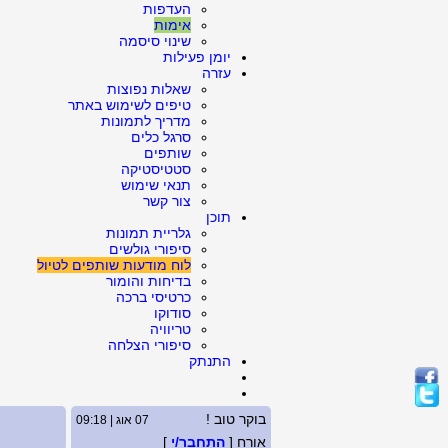
העדפות
אימות
שינוי סיסמה
יומן פעילות
עזרה
שאלות נפוצות
טיפים לשימוש באתר
מדריך לתמונות
סרגל כלים
שותפים
סטטיסטיקה
תנאי שימוש
צור קשר
תוכן
גלריית תמונות
סיפורי גולשים
לוח מודעות שותפים לטיול
בדיחות והומור
כרטיסי ברכה
סודוקו
טריוויה
סיפורי הצלחה
התנתק
בוקר טוב !
07 אוג | 09:18
אורח [
התחבר/י
]