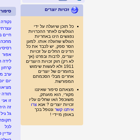
זכויות יוצרים
סיפור
נקודה 
כל תוכן שיועלה על ידי
עצרתי 
הגולשים לאתר ההכרויות
חיים ב
נפגשים הינו באחריות
הגולש שהעלה אותו. למען
מחכה ל
הסר ספק, יש לכבד את כל
רסיסים
הדינים החלים על זכויות
אפור
יוצרים, לרבות ובפרט (אך
לידה ח
לא רק) חוק זכויות היוצרים
1911 ולא לעשות שימוש
קרחון
בחומרים של יוצרים
ערב מג
אחרים מבלי הסכמתם
יום יום
המפורשת.
מציאו
מצאתם סיפור שאיננו
תודה ל
מקורי, הוא מועתק,
משוכפל ו/או שחלים עליו
זו אני
זכויות יוצרים ? אנא
צרו
זה היה .
איתנו קשר
ונטפל בכך
גל גיל
באופן מיידי !
תקופה
לכל
עדיין כ
בשלהן