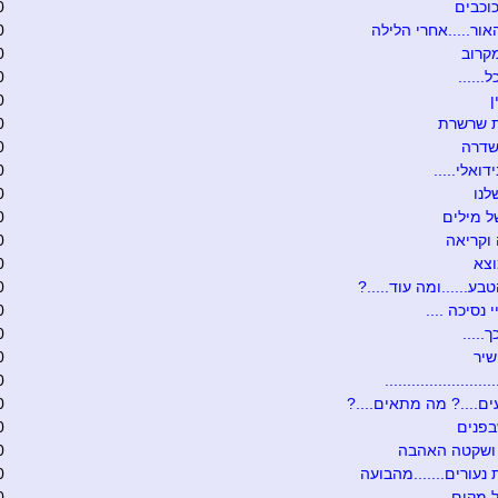
וכבים
0
אור.....אחרי הלילה
0
קרוב
0
......
0
0
ת שרשרת
0
שדרה
0
דואלי.....
0
לנו
0
 מילים
0
וקריאה
0
וצא
0
בע......ומה עוד.....?
0
י נסיכה ....
0
.....
0
שיר
0
........................
0
ם....? מה מתאים....?
0
בפנים
0
 ושקטה האהבה
0
 נעורים.......מהבועה
0
 מקום
0