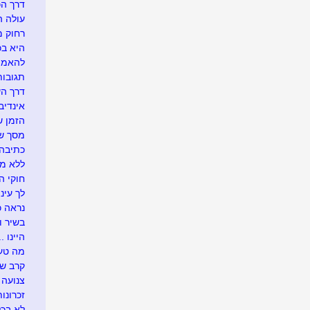
דרך הכ
עולה ה
רחוק מ
היא בכל
להאמין
תגובו
דרך ה
אינדיבי
הזמן ש
מסך של
כתיבה 
ללא מ
חוקי הט
לך עיני
נראה כך
בשיר ו
היינו ...
מה טעי
קרב ש
צנועה
זכרונות
לא בכל