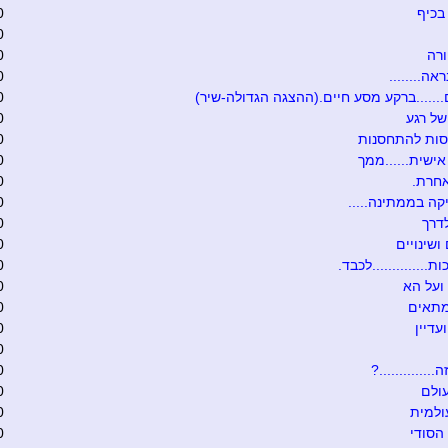
בכיף
0
0
רה
0
אה........
0
.......ברקע מסע חיים.(ההצגה הגדולה-שיר)
0
של רגע
0
סות להתחסנות
0
ישית......ממך
0
אחרת.
0
קה בממתינה.....
0
דרך
0
ושינויים
0
ת..............לכבד.
0
ועל הא
0
מתאים
0
עדיין
0
0
.............?
0
ולם
0
ולמית
0
הסודי
0