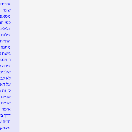
גברים 
שינוי
מטאפו
כפי הנר
צלילים
צילום 
התייח
מתנה א
גישה 
רומנטי
צידה ל
שלבים 
לא לבכו
על דא 
לי זה 
שניים ו
שניים
איפה זה.
דרך בע
הזיה ע
מעמק 