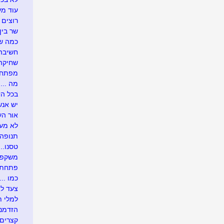
עוד מע
רוצים 
שר בין
כמה שו
חשיבה 
שחיקה .
מפתח 
מה ....
בכל הזדמ
יש אנש
אור העו
לא מעונ
תנופה..
טסנו....
משקפיי
פתחתי בר
כמו .....
צעד לא
למלי ת
הזדמנו
קצרים 