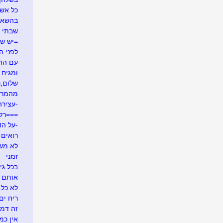
כל אש
בהשאל
שבתי 
=יש ש
לפני ה
עם ההר
ומגיח ה
שלום,נע
מהמרי
-עצירה
===רק
-על הד
רואים ש
לא משע
זמני
בכל גי
אותם 
לא כל 
ריח ים
זה דמי
אין כמ