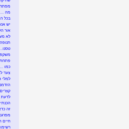
שחיקה .
מפתח 
מה ....
בכל הזדמ
יש אנש
אור העו
לא מעונ
תנופה..
טסנו....
משקפיי
פתחתי בר
כמו .....
צעד לא
למלי ת
הזדמנו
קצרים 
לדעת י
הכנתי 
זה כדא
מפרגנת
חיים 
רשימו