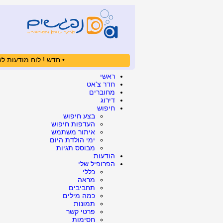
• חדש ! לוח מודעות לש
ראשי
חדר צ'אט
מחוברים
דירוג
חיפוש
בצע חיפוש
העדפות חיפוש
איתור משתמש
ימי הולדת היום
מבוסס תגיות
הודעות
הפרופיל שלי
כללי
מראה
תחביבים
כמה מילים
תמונות
פרטי קשר
חסימות