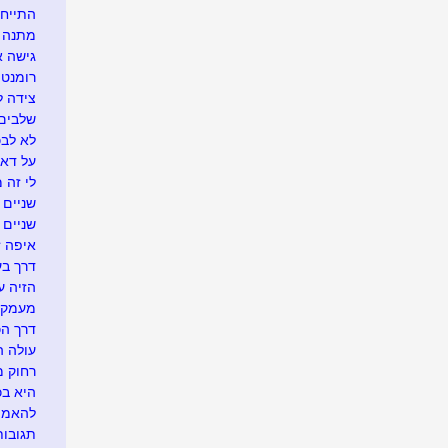
התייח
מתנה א
גישה 
רומנטי
צידה ל
שלבים 
לא לבכו
על דא 
לי זה 
שניים ו
שניים
איפה זה.
דרך בע
הזיה ע
מעמק 
דרך הכ
עולה ה
רחוק מ
היא בכל
להאמין
תגובו