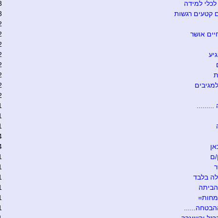
כלי למידה
3
 קטעים רגשות
3
2
יים אושר
2
2
יע
2
2
ת
2
מגיבים
2
2
........
1
1
1
4
אן
4
/ם
1
ר
1
ה בלבד
1
הביתה
1
מחות=
1
הבטחה......
1