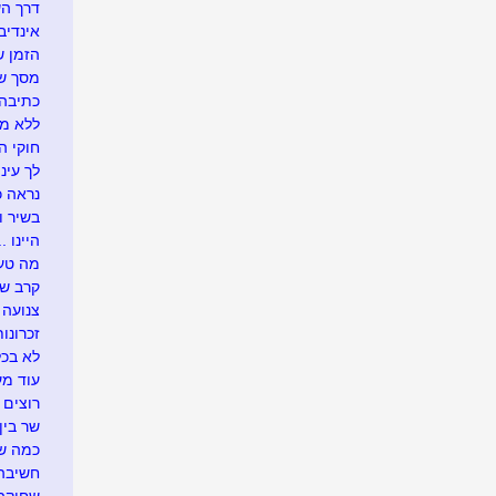
דרך ה
אינדיבי
הזמן ש
מסך של
כתיבה 
ללא מ
חוקי הט
לך עיני
נראה כך
בשיר ו
היינו ...
מה טעי
קרב ש
צנועה
זכרונות
לא בכל
עוד מע
רוצים 
שר בין
כמה שו
חשיבה 