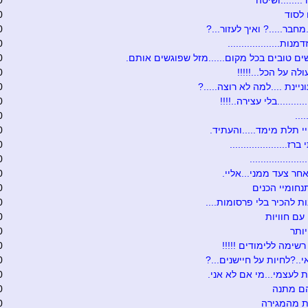
.......ושיטה
0
לסוד
0
מחבר.....? ואיך לעזור...?
0
נות...................
0
ים טובים בכל מקום......מזל שפוגשים אותם.
0
לה על הכל...!!!!!
0
יינת ....למה לא רוצה.....?
0
.........בלי עצירה..!!!!
0
...
0
 תלת מימד.....והעתיד.
0
ז.....................
0
...................
0
חר צעד ממני...אליי.
0
נחומיי הכנים
0
ת להכיר בלי פרסומות....
0
עם חוויות
0
ותר
0
רשימה ללימודים !!!!!
0
י..?לחיות על חיישנים...?
0
 לעצמי...מי אם לא אני.
0
הם מתנה
0
ת מהמגירה
0