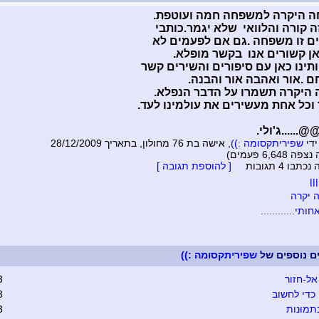
 היקרה למשפחה חמה ועוטפת.
זה קורה והלוואי שלא יגמר.כותבי
ם זו משפחה .גם אם לפעמים לא
ן קשורים אנו בקשר מופלא.
תינו כאן עם סיפורים והשירים קשר
ם .אור ואהבה אור והבנה.
היקרה תשמרו על הדבר הנפלא.
וכל אחת מעשירים את עולמינו לעד.
....ג'ולי.
ידי
שפיריתקסומה :))
, אישה בת 76 מחולון, בתאריך 28/12/2009
6,648 פעמים)
בו 4 תגובות
[ להוספת תגובה ]
ןן
 יקרה
ותי............
ים נוספים של
שפיריתקסומה :))
אל-חזור
3
כדי לחשוב
3
תמונות
3