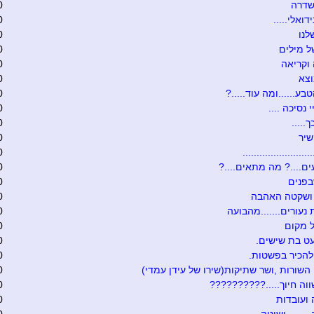
שדרה
0
דואלי.....
0
לנו
0
 מילים
0
וקריאה
0
וצא
0
בע......ומה עוד.....?
0
י נסיכה ....
0
.....
0
שיר
0
........................
0
ם....? מה מתאים....?
0
בפנים
0
 ושקטה האהבה
0
 נעורים.......מהבועה
0
 מקום
0
ט בת שישים.
0
להכיר בפשטות.
0
 השורות ,ושר שתיקות(שירו של עידן עמדי)
0
וה חיוך.....??????????
0
ועובדות
0