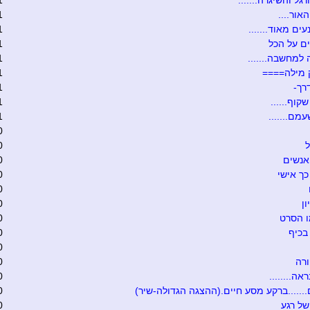
גל והשיגרה.......
1
אור....
1
ים מאוד.......
1
ם על הכל
1
 למחשבה.......
1
 מילה====
1
רך-
1
קוף......
1
מם.......
1
0
ל
0
אנשים
0
כך אישי
0
0
ון
0
ו הסרט
0
בכיף
0
0
רה
0
אה........
0
.......ברקע מסע חיים.(ההצגה הגדולה-שיר)
0
של רגע
0