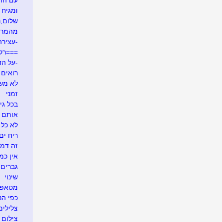
עם ההר
ומגיח ה
שלום,נע
מהמרי
-עצירה
===רק
-על הד
רואים ש
לא משע
זמני
בכל גי
אותם 
לא כל 
ריח ים
זה דמי
אין כמ
גברים 
שינוי
מטאפו
כפי הנר
צלילים
צילום 