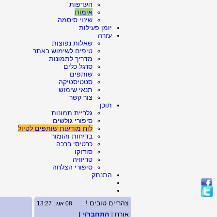
העדפות
אימות
שינוי סיסמה
יומן פעילות
עזרה
שאלות נפוצות
טיפים לשימוש באתר
מדריך לתמונות
סרגל כלים
שותפים
סטטיסטיקה
תנאי שימוש
צור קשר
תוכן
גלריית תמונות
סיפורי גולשים
לוח מודעות שותפים לטיול
בדיחות והומור
כרטיסי ברכה
סודוקו
טריוויה
סיפורי הצלחה
התנתק
צהריים טובים !
08 אוג | 13:27
אורח [
התחבר/י
]