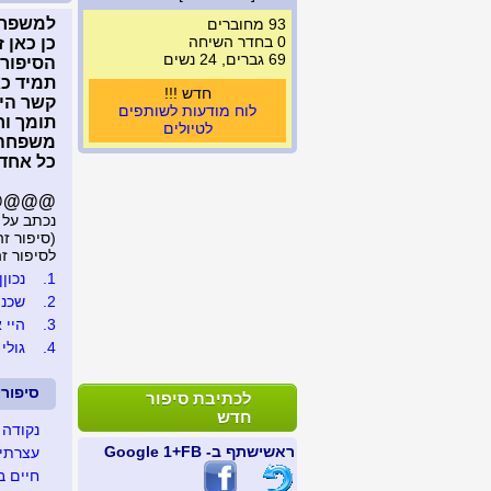
למשפחה
93 מחוברים
0 בחדר השיחה
כן כאן 
69 גברים, 24 נשים
הסיפורי
תמיד כא
חדש !!!
קשר היו
לוח מודעות לשותפים
תומך וח
לטיולים
משפחה 
כל אחד 
@@@@@..
נכתב על 
(סיפור זה נצפה 
לסיפור זה נכת
1.
נכוןןן
2.
שכנה
3.
היי אח
4.
גולי
סיפור
לכתיבת סיפור
חדש
נקודה 
ראשי
שתף ב- FB
+1 Google
עצרתי 
חיים ב