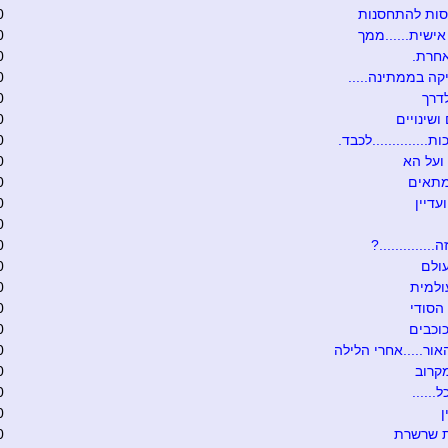
סות להתחסנות
0
ישית......ממך
0
אחרת.
0
קה בממתינה.....
0
דרך
0
ושינויים
0
ת..............לכבד.
0
ועל הא
0
מתאים
0
עדיין
0
0
.............?
0
ולם
0
ולמית
0
הסודי
0
וכבים
0
אור.....אחרי הלילה
0
קרוב
0
......
0
0
ת שרשרת
0