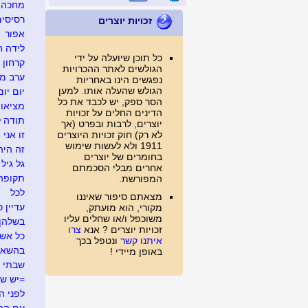
מחכה ל
רסיסים
זכויות יוצרים
אפור
לידה ח
כל תוכן שיועלה על ידי
קרחון
הגולשים לאתר ההכרויות
ערב מג
נפגשים הינו באחריות
הגולש שהעלה אותו. למען
יום יום
הסר ספק, יש לכבד את כל
מציאו
הדינים החלים על זכויות
תודה ל
יוצרים, לרבות ובפרט (אך
לא רק) חוק זכויות היוצרים
זו אני
1911 ולא לעשות שימוש
זה היה .
בחומרים של יוצרים
גל גיל
אחרים מבלי הסכמתם
תקופה
המפורשת.
לכל
מצאתם סיפור שאיננו
עדיין כ
מקורי, הוא מועתק,
משוכפל ו/או שחלים עליו
בשלהן
זכויות יוצרים ? אנא
צרו
כל אש
איתנו קשר
ונטפל בכך
בהשאל
באופן מיידי !
שבתי 
=יש ש
לפני ה