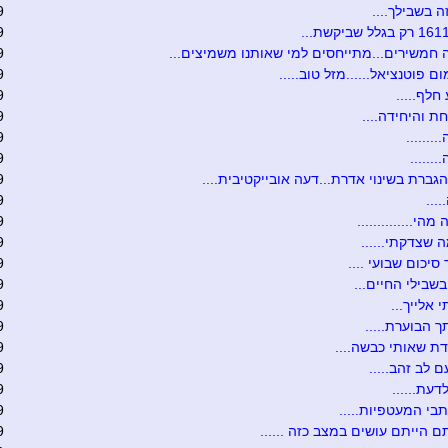
ה בשבילך....
9
9
חמשירים...מתייחסים למי שאותנו משמיצים...
9
ם פוטנציאל......מזל טוב.....
9
חלף.....
9
ת והיחידה....
9
.......
9
......
9
גברת בשינוי אדרת...דעה אובייקטיבית....
9
....
9
הי..............
9
ה שצדקתי......
9
סיכום שבועי ....
9
שבילי החיים...
9
 אלייך...
9
 הבוערת.....
9
ת שאותי כבשה....
9
 לב זהב.....
9
דעת......
9
תבי המעטפיות.....
9
 הייתם עושים במצב כזה ......
9