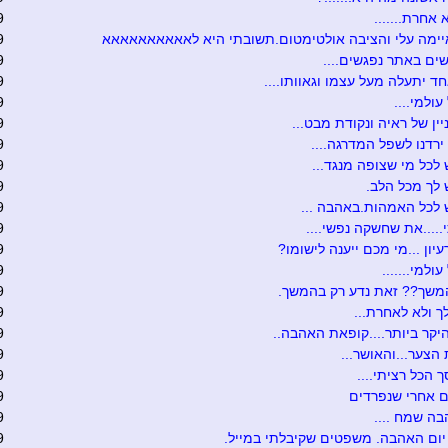
 אחרת.......
9
יימה עלי והציבה אולטימטום.תשובתי היא לאאאאאאאאאא
9
שים באתר נפגשים....
9
ד יתעלה מעל עצמו וגאוותו....
9
עולמי....
9
יין של ראיה ונקודת מבט...
9
רדנו לשפל המדרגה....
9
לכל מי שצופה מנגד...
9
לך מכל הלב.
9
לכל האמהות.באהבה ...
9
....את שחשקה נפשי....
9
עיון ...מי מכם ייענה לישומו?
9
ולמי.......
9
משך?? זאת נדע רק בהמשך.
9
ך ולא לאחרת...
9
יקר ביותר....קופאת האהבה..
9
הצער...והאושר...
9
 הכל רציתי....
9
ם אחרי שנפרדים
9
בה שמח ....
9
יום האהבה. משפטים שקיבלתי במייל.
9