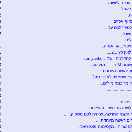
עטרה ליושנה.
2
לאחל....
2
.
2
חוף אכזיב.
3
לספר לכם על.....
2
השכל
2
ית....
1
יפור...או..אגדה...
1
ן קץ ...2....
1
חלמה ..של ...roniyanko
0
......מזל טוב
0
ב לאשה מיוחדת...
0
ר שמחזיק לאורך זמן?
0
לומר כמה מילים...
0
...................
0
............
0
 ילדות....
0
לשנה החדשה...בהצלחה..
0
השנה החדשה..שיהיה לכם מספיק......
0
ם לאשה מיוחדת....
0
ו שרית...מקסימום פוטנציאל..
0