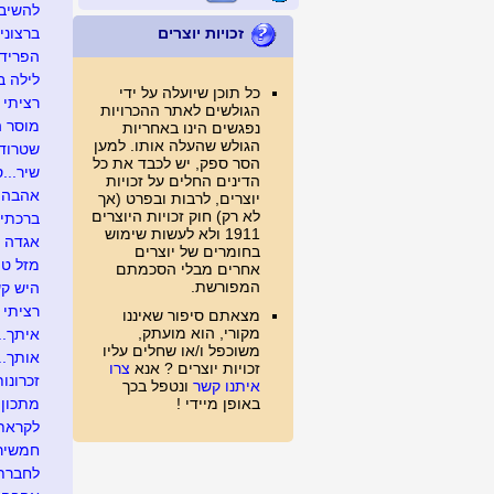
להשיב 
זכויות יוצרים
ברצוני 
הפרידה
לילה ב
כל תוכן שיועלה על ידי
רציתי 
הגולשים לאתר ההכרויות
מוסר 
נפגשים הינו באחריות
הגולש שהעלה אותו. למען
שטרודל
הסר ספק, יש לכבד את כל
שיר...ס
הדינים החלים על זכויות
אהבה לאי
יוצרים, לרבות ובפרט (אך
לא רק) חוק זכויות היוצרים
ברכתי לה
1911 ולא לעשות שימוש
אגדה ושמה Mתי.
בחומרים של יוצרים
מזל טו
אחרים מבלי הסכמתם
המפורשת.
היש קש
רציתי 
מצאתם סיפור שאיננו
מקורי, הוא מועתק,
איתך....
משוכפל ו/או שחלים עליו
אותך....
זכויות יוצרים ? אנא
צרו
זכרונות
איתנו קשר
ונטפל בכך
באופן מיידי !
מתכון 
לקראת 
חמשירי
לחברתנ