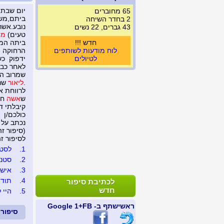
יום שבת 
65 מחוברים
ביתם,משפ
2 בחדר השיחה
נובע.אשר
43 גברים, 22 נשים
טעים)
מה
חדש !!!
ביתה המ
לוח מודעות לשותפים
הרחוקה ו
לטיולים
ידפוק כש
לאחר כבו
שמרוב ה
.
ליאור
שנ
לרווחת א
ש
אשה
חי
קיבלתי די
כולכם/ן
נכתב על 
(סיפור זה נצפה 
לסיפור זה נכת
1.
לסטנל
2.
סטנל
3.
איש 
4.
תודה..
לכתיבת סיפור
חדש
5.
היי ל
ראשי
שתף ב- FB
+1 Google
סיפור