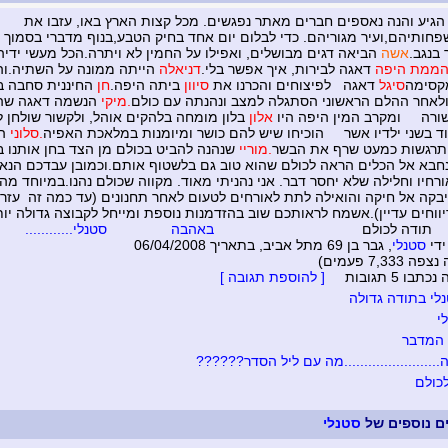
הגיע והנה נאספים חברים מאתר נפגשים. מכל קצות הארץ באו, עזבו את
חותיהם,ועיר מגוריהם. כדי לבלום יום אחד בחיק הטבע,בנוף מדברי בסמוך ל
 בנגב.
אשה
הביאה דגים מבושלים, ואפילו על החמין לא ויתרה.הכל מעשי ידיה.
ממת היפה
דאגה לבירות, איך אפשר בלי.
דניאלה
הייתה ממונה על השתיה.ו
קסימה
סיגל
דאגה
לפיצוחים והכרנו את
סיוון
ביתה היפה.
חן
החיננית סחבה 
לאחר ההלם הראשוני הסתגלה למצב ונהנתה עם כולם
.מיקי
הנשמה דאגה שה
ורה
ומקרב המין היפה
היו
אלון
בלון מומחה בלהקים אוהל, ולקשור שולחן ל
ד בשני ילדיו אשר הוכיחו שיש להם כושר ומיומנות במלאכת האפיה
.סלוני
המ
תרגשות כמעט שרף את הבשר
.מוריי
שנהנה להביט בכולם מן הצד בחן אותנו ב
חבא אל הכלים הראה לכולם שהוא טוב גם בלשטוף אותם
.וכמובן עבדכם הנ
ורחיו וחלילה שלא יחסר דבר. אני נהניתי מאוד. מקווה שכולם נהנו.במיוחד מה
בקה אל חיקה והואילה לתת לאורחים לטעום לאחר תחנונים
(עד כמה זה עזר א
ווחים עדיין)
.אשמח לראותכם שוב בהזדמנות נוספת ומייחל לקבוצה גדולה יות
 תודה לכולם
באהבה סטנלי............
ידי
סטנלי
, גבר בן 69 מתל אביב, בתאריך 06/04/2008
7,333 פעמים)
בו 5 תגובות
[ להוספת תגובה ]
י בתודה גדולה
י
המדבר
......................מה עם ליל הסדר??????
כולם
ים נוספים של
סטנלי