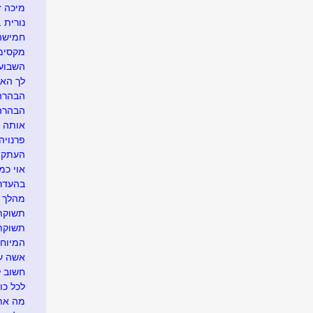
מיכה ז
נורית 1611 רק בגלל שביקשת...
חמישה 
מקסימו
השבוע 
לך האח
הבהרה..
הבהרה..
אותה ה
פרנויה.
העתקה מ
אוי כמ
בהעדר 
מהלך ב
תשוקתי
תשוקתך
המיוחד
אשה עם
חשוב ל
לכל כו
מה אתם