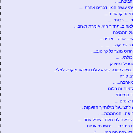
ביצה.....
9
יתי עושה המון דברים אחרת.....
9
י זה קו אדום....
9
.....רבותי.....
9
לאהוב..תחזור היא אומרת תשוב...
9
על התמיכה
9
...שרה....אוריה...
9
ר שתיקה............
9
רוס מוצר כל כך טוב....
9
כולתי......
9
מנגל בפארק
9
.מילה קטנה שהיא עולם ומלואו מוקדש למלי..
9
ב פורח
9
אהבה......
9
היות זה חלום
9
ד במיטתי...
9
שוטים....
9
לחצי..על מילותייך הזועקות ..
9
יפה...המהממת.....
9
ביל כולם כולם בשביל אחד.....
9
 כתיבה .....נחשו מי אנחנו....
9
אשונה מה היא.......?
9