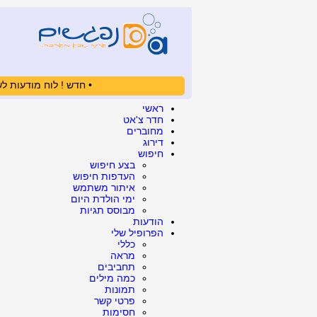
• חדש ! לוח מודעות לש
ראשי
חדר צ'אט
מחוברים
דירוג
חיפוש
בצע חיפוש
העדפות חיפוש
איתור משתמש
ימי הולדת היום
מבוסס תגיות
הודעות
הפרופיל שלי
כללי
מראה
תחביבים
כמה מילים
תמונות
פרטי קשר
חסימות