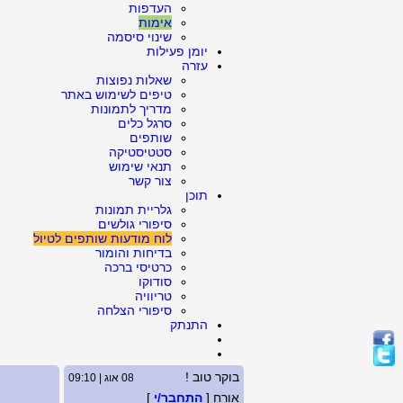
העדפות
אימות
שינוי סיסמה
יומן פעילות
עזרה
שאלות נפוצות
טיפים לשימוש באתר
מדריך לתמונות
סרגל כלים
שותפים
סטטיסטיקה
תנאי שימוש
צור קשר
תוכן
גלריית תמונות
סיפורי גולשים
לוח מודעות שותפים לטיול
בדיחות והומור
כרטיסי ברכה
סודוקו
טריוויה
סיפורי הצלחה
התנתק
בוקר טוב !
08 אוג | 09:10
אורח [
התחבר/י
]