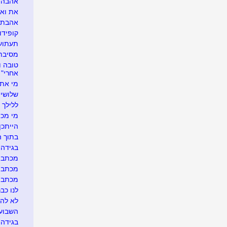
אהבה ל
את ואני
אהבתי א
קופידון
תעתועי
מסיבת 
אחרי"
מי את 
שלושים
ללילך י
מי מכיר
הייתכן.
בתוך ה
בגידה ב
מכתב ג
מכתב ג
מכתב גלו
לנו כבר
לא להר
השבוע 
בגידה 