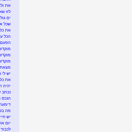
את ולא
לזו שא
ים גול
שכל אח
את כל 
הכל ענ
הפעם י
מוקדש 
מוקדש 
מוקדש 
מצאתי.
יש לי ר
את כל ע
יהיה ה
נכתב ל
הנכס ה
דימעת 
מה בסך
יש חיי
יום אה
לכבוד 