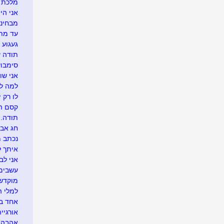
מלכת ה
אני הי
מבחינת
עד מתי.
געגוע 
תודה 
סימבוש.
אני שוב
למה לה
לו רק י
קסם ה
תודה..
חג אבי
נכתב מ
איתך ל
אני לב
עשבים 
מוקדש 
למלי ה
אחד בש
אורגיית
אהבה ר