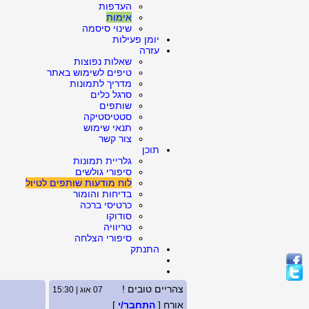
העדפות
אימות
שינוי סיסמה
יומן פעילות
עזרה
שאלות נפוצות
טיפים לשימוש באתר
מדריך לתמונות
סרגל כלים
שותפים
סטטיסטיקה
תנאי שימוש
צור קשר
תוכן
גלריית תמונות
סיפורי גולשים
לוח מודעות שותפים לטיול
בדיחות והומור
כרטיסי ברכה
סודוקו
טריוויה
סיפורי הצלחה
התנתק
צהריים טובים !
07 אוג | 15:30
אורח [
התחבר/י
]