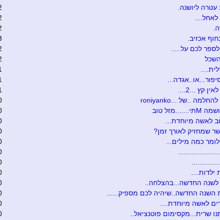
עטרה ליושנה.
2
לאחל....
2
.
2
חוף אכזיב.
3
לספר לכם על.....
2
השכל
2
ית....
1
יפור...או..אגדה...
1
ן קץ ...2....
1
חלמה ..של ...roniyanko
0
......מזל טוב
0
ב לאשה מיוחדת...
0
ר שמחזיק לאורך זמן?
0
לומר כמה מילים...
0
...................
0
............
0
 ילדות....
0
לשנה החדשה...בהצלחה..
0
השנה החדשה..שיהיה לכם מספיק......
0
ם לאשה מיוחדת....
0
ו שרית...מקסימום פוטנציאל..
0