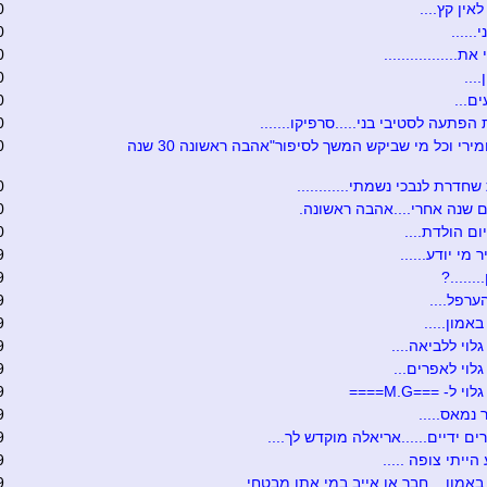
אין קץ....
0
......
0
ת.................
0
....
0
ם...
0
הפתעה לסטיבי בני.....סרפיקו.......
0
טובה ומירי וכל מי שביקש המשך לסיפור"אהבה ראשונה 30 שנה
0
שחדרת לנבכי נשמתי............
0
 שנה אחרי....אהבה ראשונה.
0
ום הולדת....
0
 מי יודע......
9
.......?
9
ערפל....
9
אמון.....
9
לוי ללביאה....
9
לוי לאפרים...
9
י ל- ===M.G====
9
 נמאס.....
9
ים ידיים......אריאלה מוקדש לך....
9
הייתי צופה .....
9
באמון....חבר או אייב במי אתן מבטחי....
9