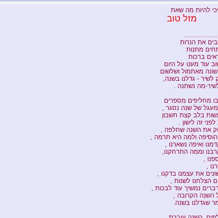
כי להיות מה שאת
 טוב
................
בים את הנרות
תחים מתנות
אים ברכות
ב עוד מעט על היום
שונה מאתמול ושלשום
לשיר - גדלנו בשנה,
שיר-מה נשתנה .
בו מחליפים מספרים
מעגל של שנה נסגר ,
עשות בלב קצת חשבון
פני זה לישון .
וק את השנה שחלפה ,
וסיפה ולמה היא תרמה ,
נו ואיפה נשארנו ,
בנו וממה התרחקנו,
פנו ,
נו ,
נים את עצמנו בדקנו ,
ם הצלחנו לשנות ,
דברים נמשיך עוד לבכות ,
 השנה הקרובה ,
ר שגדלנו בשנה.
פים ,השנה עוברת