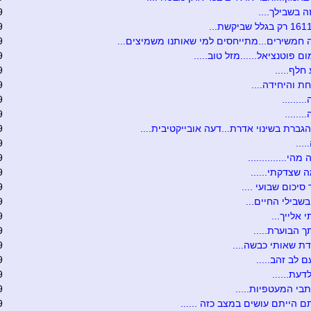
ה בשבילך....
9
9
חמשירים...מתייחסים למי שאותנו משמיצים...
9
ם פוטנציאל......מזל טוב.....
9
חלף.....
9
ת והיחידה....
9
.......
9
......
9
גברת בשינוי אדרת...דעה אובייקטיבית....
9
....
9
הי..............
9
ה שצדקתי......
9
סיכום שבועי ....
9
שבילי החיים...
9
 אלייך...
9
 הבוערת.....
9
ת שאותי כבשה....
9
 לב זהב.....
9
דעת......
9
תבי המעטפיות.....
9
 הייתם עושים במצב כזה ......
9