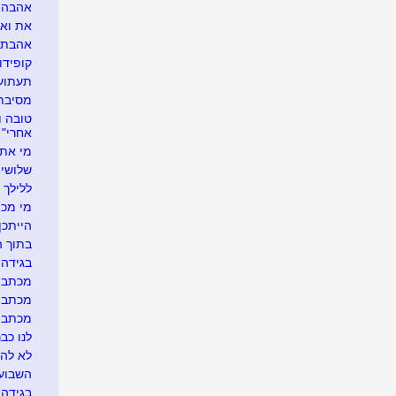
אהבה ל
את ואני
אהבתי א
קופידון
תעתועי
מסיבת 
אחרי"
מי את 
שלושים
ללילך י
מי מכיר
הייתכן.
בתוך ה
בגידה ב
מכתב ג
מכתב ג
מכתב גלו
לנו כבר
לא להר
השבוע 
בגידה 