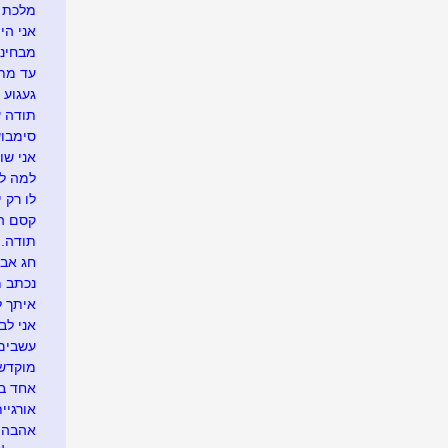
מלכת ה
אני הי
מבחינת
עד מתי.
געגוע 
תודה 
סימבוש.
אני שוב
למה לה
לו רק י
קסם ה
תודה..
חג אבי
נכתב מ
איתך ל
אני לב
עשבים 
מוקדש 
אחד בש
אורגיית
אהבה ר