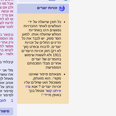
אבל מה ש
ולכן אם צ
זכויות יוצרים
אז עכשיו 
אם צריך ל
אז לא לח
כל תוכן שיועלה על ידי
לדעת לנצל
הגולשים לאתר ההכרויות
לזכור שיו
נפגשים הינו באחריות
הגולש שהעלה אותו. למען
ובקיצור ב
הסר ספק, יש לכבד את כל
מה הוספנ
הדינים החלים על זכויות
ורק אחרי
אפשר לחל
יוצרים, לרבות ובפרט (אך
לקרוא בר
לא רק) חוק זכויות היוצרים
ולשיר - ע
1911 ולא לעשות שימוש
בחומרים של יוצרים
קיבלתי במי
אחרים מבלי הסכמתם
המפורשת.
מלי אני 
מצאתם סיפור שאיננו
את עושה 
מקורי, הוא מועתק,
מאחל לך 
משוכפל ו/או שחלים עליו
אוהב אותך 
זכויות יוצרים ? אנא
צרו
נכתב על 
איתנו קשר
ונטפל בכך
(סיפור זה נצפה 
באופן מיידי !
לסיפור זה נכת
1.
לחברי
סיפור