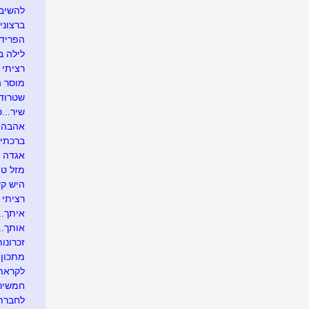
להשיב 
ברצוני 
הפרידה
לילה ב
רציתי 
מוסר 
שטרודל
שיר...ס
אהבה לאי
ברכתי לה
אגדה ושמה Mתי.
מזל טו
היש קש
רציתי 
איתך....
אותך....
זכרונות
מתכון 
לקראת 
חמשירי
לחברתנ