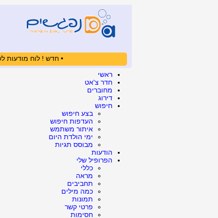
• חדש ! לוח מודעות לש
ראשי
חדר צ'אט
מחוברים
דירוג
חיפוש
בצע חיפוש
העדפות חיפוש
איתור משתמש
ימי הולדת היום
מבוסס תגיות
הודעות
הפרופיל שלי
כללי
מראה
תחביבים
כמה מילים
תמונות
פרטי קשר
חסימות