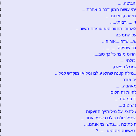
ביצה.....
9
יתי עושה המון דברים אחרת.....
9
י זה קו אדום....
9
.....רבותי.....
9
לאהוב..תחזור היא אומרת תשוב...
9
על התמיכה
9
...שרה....אוריה...
9
ר שתיקה............
9
רוס מוצר כל כך טוב....
9
כולתי......
9
מנגל בפארק
9
.מילה קטנה שהיא עולם ומלואו מוקדש למלי..
9
ב פורח
9
אהבה......
9
היות זה חלום
9
ד במיטתי...
9
שוטים....
9
לחצי..על מילותייך הזועקות ..
9
ביל כולם כולם בשביל אחד.....
9
 כתיבה .....נחשו מי אנחנו....
9
אשונה מה היא.......?
9