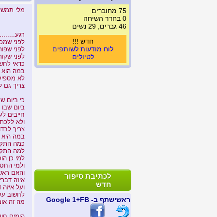
מלי תמשי
75 מחוברים
מזל
0 בחדר השיחה
46 גברים, 29 נשים
רגע.........
חדש !!!
לפני שמכ
לוח מודעות לשותפים
לפני שפו
לטיולים
לפני שקור
כדאי לחשו
במה הוא 
לא מספיק 
צריך גם ל
כי ביום ש
ביום שבו 
חייבים ל
ולא ללכת ל
צריך לבד
במה היא ה
כמה התקדמ
למה התקר
למי כן הוס
ולמי החסר
והאם ראשו
לכתיבת סיפור
איזה דברי
חדש
ועל איזה 
לחשוב על
ראשי
שתף ב- FB
+1 Google
מה זה אומ
הימים חול