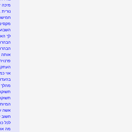
מיכה ז
נורית 1611 רק בגלל שביקשת...
חמישה 
מקסימו
השבוע 
לך האח
הבהרה..
הבהרה..
אותה ה
פרנויה.
העתקה מ
אוי כמ
בהעדר 
מהלך ב
תשוקתי
תשוקתך
המיוחד
אשה עם
חשוב ל
לכל כו
מה אתם