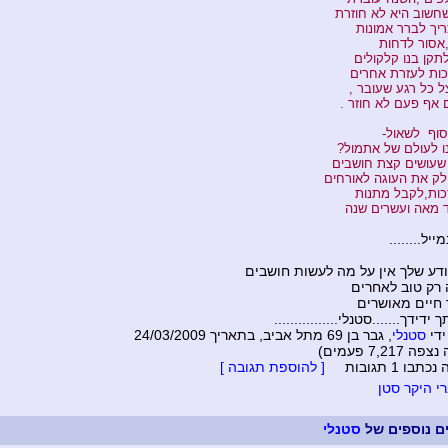
חשוב היא לא חוזרת
ריך לברר אמונות
,אסור לדחות
תקן בנו קלקולים
כות לעזרת אחרים
 כל רגע שעובר ,
ם אף פעם לא חוזר .
סוף לשאול-
ו לעולם של אתמול?
 שעושים קצת חושבים
ק את העוגה לאורחים
כות,לקבל מתנות
ד מאה ועשרים שנה
יל........
יודע שלך אין על מה לעשות חושבים
רק טוב לאחרים
חיים מאושרים
ידידך.......סטנלי................
ידי
סטנלי
, גבר בן 69 מתל אביב, בתאריך 24/03/2009
7,217 פעמים)
בו 1 תגובות
[ להוספת תגובה ]
 היקר סטן
ים נוספים של
סטנלי