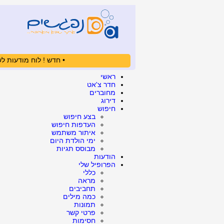
• חדש ! לוח מודעות לש
ראשי
חדר צ'אט
מחוברים
דירוג
חיפוש
בצע חיפוש
העדפות חיפוש
איתור משתמש
ימי הולדת היום
מבוסס תגיות
הודעות
הפרופיל שלי
כללי
מראה
תחביבים
כמה מילים
תמונות
פרטי קשר
חסימות