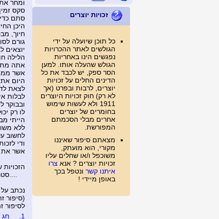
ומחר את
סקס זמין
זכויות יוצרים
סתם כדי 
היכן החי
חיוך, מב
כל תוכן שיועלה על ידי
גורם לסו
הגולשים לאתר ההכרויות
יוצאים ל
נפגשים הינו באחריות
הלילה חו
הגולש שהעלה אותו. למען
אתה מתעו
הסר ספק, יש לכבד את כל
אשר ממה
הדינים החלים על זכויות
היום אתה
יוצרים, לרבות ובפרט (אך
לצאת לדי
לא רק) חוק זכויות היוצרים
לבלות אי
1911 ולא לעשות שימוש
ובבוקר ל
בחומרים של יוצרים
לו רק יכ
אחרים מבלי הסכמתם
הייתי מב
המפורשת.
ללא משוא
לחשוב על
מצאתם סיפור שאיננו
ודי לזכות
מקורי, הוא מועתק,
אשר את 
משוכפל ו/או שחלים עליו
זכויות יוצרים ? אנא
צרו
הזכויות 
איתנו קשר
ונטפל בכך
....סטנלי
באופן מיידי !
........
נכתב על 
(סיפור זה נצפה 
לסיפור זה נכת
1.
חג ש