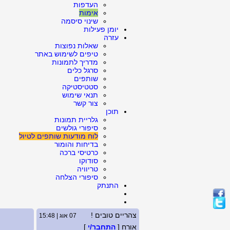
העדפות
אימות
שינוי סיסמה
יומן פעילות
עזרה
שאלות נפוצות
טיפים לשימוש באתר
מדריך לתמונות
סרגל כלים
שותפים
סטטיסטיקה
תנאי שימוש
צור קשר
תוכן
גלריית תמונות
סיפורי גולשים
לוח מודעות שותפים לטיול
בדיחות והומור
כרטיסי ברכה
סודוקו
טריוויה
סיפורי הצלחה
התנתק
צהריים טובים !
07 אוג | 15:48
אורח [
התחבר/י
]