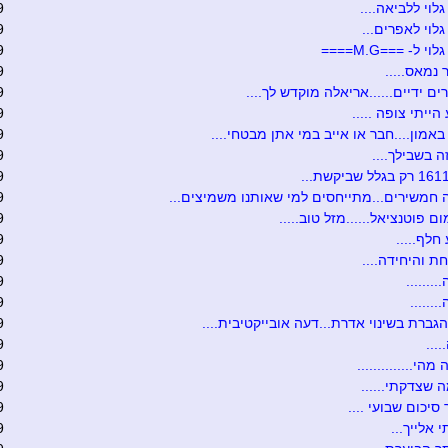
לוי ללביאה....
9
לוי לאפרים...
9
י ל- ===M.G====
9
 נמאס.....
9
ים ידיים......אריאלה מוקדש לך....
9
הייתי צופה .....
9
באמון....חבר או אייב במי אתן מבטחי....
9
ה בשבילך....
9
9
חמשירים...מתייחסים למי שאותנו משמיצים...
9
ם פוטנציאל......מזל טוב.....
9
חלף.....
9
ת והיחידה....
9
.......
9
......
9
גברת בשינוי אדרת...דעה אובייקטיבית....
9
....
9
הי..............
9
ה שצדקתי......
9
סיכום שבועי ....
9
 אלייך...
9