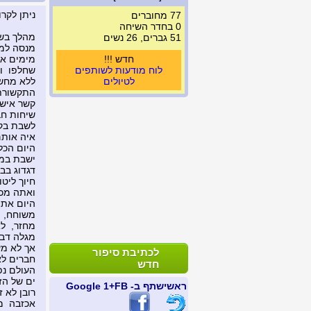
ניתן לקרו
77 מחוברים
0 בחדר השיחה
מהלך בשב
51 גברים, 26 נשים
מנסה למצ
חדש !!!
מימים אח
לוח מודעות לשותפים
שחלפו ול
לטיולים
ללא מחשב
התקשורת 
קשר אישי
שיחות חב
לשבת בק
איה אותם
היום הכל
ישבת במ
דגדוג בב
חיוך ליטו
ואתה מכר
היום אתה
משוחח, 
מחזר, ל
מגלה דבר
אך לא מע
לכתיבת סיפור
חברים לא
חדש
העולם נפ
ים של הז
ראשי
שתף ב- FB
+1 Google
רובן לא ז
אכזבה מפ