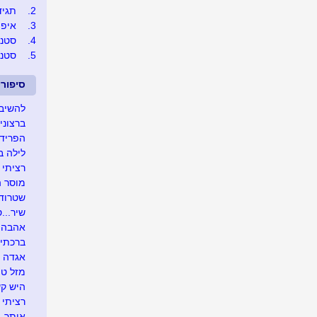
2.
תגיד..
3.
איפה 
4.
סטנל
5.
סטנל
סיפור
להשיב 
ברצוני 
הפרידה
לילה ב
רציתי 
מוסר 
שטרודל
שיר...ס
אהבה לאי
ברכתי לה
אגדה ושמה Mתי.
מזל טו
היש קש
רציתי 
איתך....