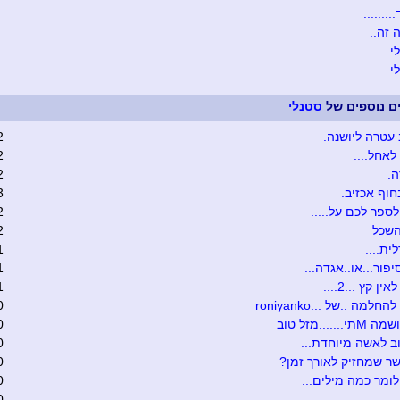
.......
זה..
י
י
ים נוספים של
סטנלי
עטרה ליושנה.
2
לאחל....
2
.
2
חוף אכזיב.
3
לספר לכם על.....
2
השכל
2
ית....
1
יפור...או..אגדה...
1
ן קץ ...2....
1
חלמה ..של ...roniyanko
0
......מזל טוב
0
ב לאשה מיוחדת...
0
ר שמחזיק לאורך זמן?
0
לומר כמה מילים...
0
...................
0