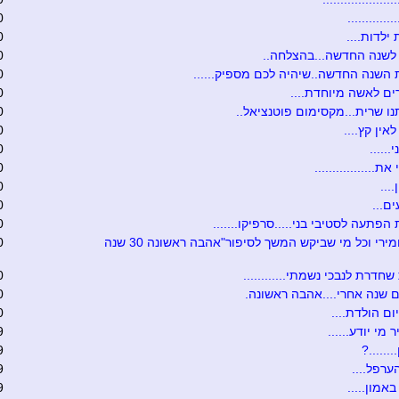
............
0
 ילדות....
0
לשנה החדשה...בהצלחה..
0
השנה החדשה..שיהיה לכם מספיק......
0
ם לאשה מיוחדת....
0
ו שרית...מקסימום פוטנציאל..
0
אין קץ....
0
......
0
ת.................
0
....
0
ם...
0
הפתעה לסטיבי בני.....סרפיקו.......
0
טובה ומירי וכל מי שביקש המשך לסיפור"אהבה ראשונה 30 שנה
0
שחדרת לנבכי נשמתי............
0
 שנה אחרי....אהבה ראשונה.
0
ום הולדת....
0
 מי יודע......
9
.......?
9
ערפל....
9
אמון.....
9