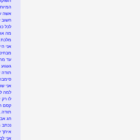
תשוקתך
המיוחד
אשה עם
חשוב ל
לכל כו
מה אתם
מלכת ה
אני הי
מבחינת
עד מתי.
געגוע 
תודה 
סימבוש.
אני שוב
למה לה
לו רק י
קסם ה
תודה..
חג אבי
נכתב מ
איתך ל
אני לב