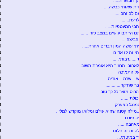
 הבוערת.....
9
ת שאותי כבשה....
9
 לב זהב.....
9
דעת......
9
תבי המעטפיות.....
9
 הייתם עושים במצב כזה ......
9
ביצה.....
9
יתי עושה המון דברים אחרת.....
9
י זה קו אדום....
9
.....רבותי.....
9
לאהוב..תחזור היא אומרת תשוב...
9
על התמיכה
9
...שרה....אוריה...
9
ר שתיקה............
9
רוס מוצר כל כך טוב....
9
כולתי......
9
מנגל בפארק
9
.מילה קטנה שהיא עולם ומלואו מוקדש למלי..
9
ב פורח
9
אהבה......
9
היות זה חלום
9
ד במיטתי...
9