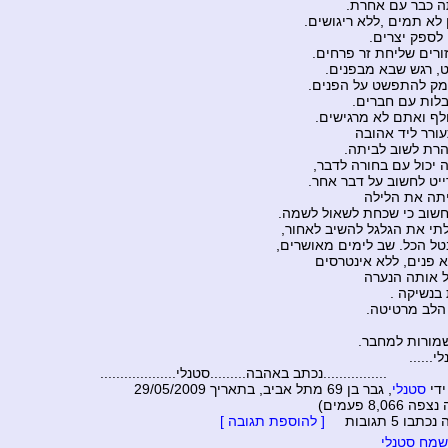
ה כבר עם אחרת.
 לא תמים ,ללא ריגושים.
לספק יצרים.
זורים שליחת זר פרחים.
ט, רגש שבא מבפנים.
מק להתפשט על הפנים.
בלות עם חברים.
לף ואתם לא מרגישים.
רר ליד אהובה
רת לשוב לביתה.
 יכול עם בחורה לדבר,
יט לחשוב על דבר אחר.
תה את הלילה
חשוב כי שכחת לשאול לשמה.
ולתי את הגלגל להשיב לאחור,
טל הכל. שב לימים מאושרים,
 פנים, ללא אינטרסים
 אותה הנערה
 בנשיקה .
הלב מרטיטה.
שמורות למחבר.
......
........נכתב באהבה.........סטנלי...................
ידי
סטנלי
, גבר בן 69 מתל אביב, בתאריך 29/05/2009
8,066 פעמים)
בו 5 תגובות
[ להוספת תגובה ]
מח סטנלי