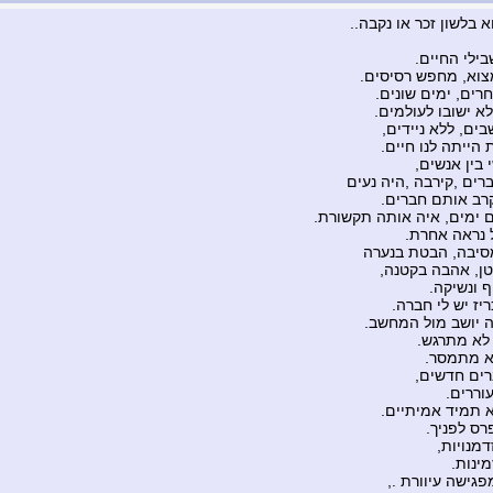
א בלשון זכר או נקבה..
ילי החיים.
וא, מחפש רסיסים.
רים, ימים שונים.
א ישובו לעולמים.
ים, ללא ניידים,
הייתה לנו חיים.
 בין אנשים,
רים ,קירבה ,היה נעים
רב אותם חברים.
 ימים, איה אותה תקשורת.
 נראה אחרת.
סיבה, הבטת בנערה
טן, אהבה בקטנה,
ף ונשיקה.
יז יש לי חברה.
 יושב מול המחשב.
לא מתרגש.
א מתמסר.
ים חדשים,
וררים.
 תמיד אמיתיים.
רס לפניך.
דמנויות,
מינות.
גישה עיוורת .,