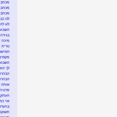
מכתב ג
מכתב ג
מכתב גלו
לנו כבר
לא להר
השבוע 
בגידה 
מיכה ז
נורית 1611 רק בגלל שביקשת...
חמישה 
מקסימו
השבוע 
לך האח
הבהרה..
הבהרה..
אותה ה
פרנויה.
העתקה מ
אוי כמ
בהעדר 
תשוקתי