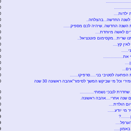
...................
0
............
0
 ילדות....
0
לשנה החדשה...בהצלחה..
0
השנה החדשה..שיהיה לכם מספיק......
0
ם לאשה מיוחדת....
0
ו שרית...מקסימום פוטנציאל..
0
אין קץ....
0
......
0
ת.................
0
....
0
ם...
0
הפתעה לסטיבי בני.....סרפיקו.......
0
טובה ומירי וכל מי שביקש המשך לסיפור"אהבה ראשונה 30 שנה
0
שחדרת לנבכי נשמתי............
0
 שנה אחרי....אהבה ראשונה.
0
ום הולדת....
0
 מי יודע......
9
.......?
9
ערפל....
9
אמון.....
9