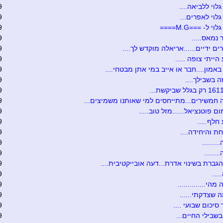
לוי ללביאה....
9
לוי לאפרים...
9
י ל- ===M.G====
9
 נמאס.....
9
ים ידיים......אריאלה מוקדש לך....
9
הייתי צופה .....
9
באמון....חבר או אייב במי אתן מבטחי....
9
ה בשבילך....
9
9
חמשירים...מתייחסים למי שאותנו משמיצים...
9
ם פוטנציאל......מזל טוב.....
9
חלף.....
9
ת והיחידה....
9
.......
9
......
9
גברת בשינוי אדרת...דעה אובייקטיבית....
9
....
9
הי..............
9
ה שצדקתי......
9
סיכום שבועי ....
9
שבילי החיים...
9