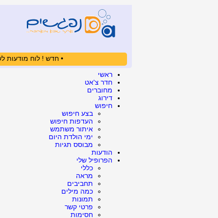
• חדש ! לוח מודעות לש
ראשי
חדר צ'אט
מחוברים
דירוג
חיפוש
בצע חיפוש
העדפות חיפוש
איתור משתמש
ימי הולדת היום
מבוסס תגיות
הודעות
הפרופיל שלי
כללי
מראה
תחביבים
כמה מילים
תמונות
פרטי קשר
חסימות