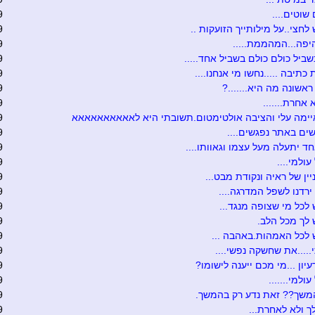
שוטים....
9
לחצי..על מילותייך הזועקות ..
9
יפה...המהממת.....
9
ביל כולם כולם בשביל אחד.....
9
 כתיבה .....נחשו מי אנחנו....
9
אשונה מה היא.......?
9
 אחרת.......
9
יימה עלי והציבה אולטימטום.תשובתי היא לאאאאאאאאאא
9
שים באתר נפגשים....
9
ד יתעלה מעל עצמו וגאוותו....
9
עולמי....
9
יין של ראיה ונקודת מבט...
9
רדנו לשפל המדרגה....
9
לכל מי שצופה מנגד...
9
לך מכל הלב.
9
לכל האמהות.באהבה ...
9
....את שחשקה נפשי....
9
עיון ...מי מכם ייענה לישומו?
9
ולמי.......
9
משך?? זאת נדע רק בהמשך.
9
ך ולא לאחרת...
9