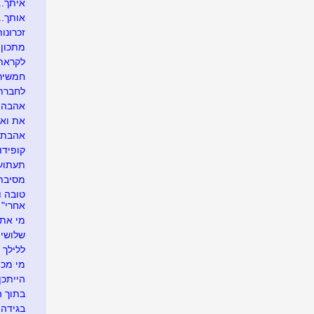
איתך....
אותך....
זכרונות
מתכון 
לקראת 
חמשירי
לחברתנ
אהבה ל
את ואני
אהבתי א
קופידון
תעתועי
מסיבת 
אחרי"
מי את 
שלושים
ללילך י
מי מכיר
הייתכן.
בתוך ה
בגידה ב