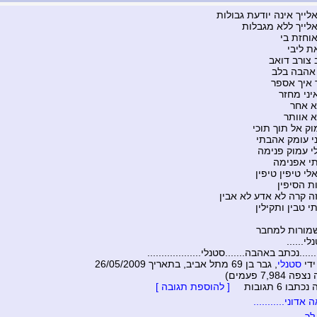
לייך אינה יודעת גבולות
לייך ללא מגבלות
וחזת בי
 ליבי
 צורב דואב
 אהבה בלב
 איך אספר
יני מחזר
א אחר
א אוותר
ק אל תוך תוכי
י עומק אהבתי
י עמוק פנימה
י אפנימה
י טיפין טיפין
ת הסיפין
זה קרה לא אדע לא אבין
י טבין ותקילין
שמורות למחבר
י......
........נכתב באהבה.......סטנלי...................
ידי
סטנלי
, גבר בן 69 מתל אביב, בתאריך 26/05/2009
7,984 פעמים)
בו 6 תגובות
[ להוספת תגובה ]
דוני...........
לך