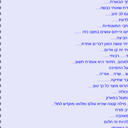
 הבוערת.....
9
ת שאותי כבשה....
9
 לב זהב.....
9
דעת......
9
תבי המעטפיות.....
9
 הייתם עושים במצב כזה ......
9
ביצה.....
9
יתי עושה המון דברים אחרת.....
9
י זה קו אדום....
9
.....רבותי.....
9
לאהוב..תחזור היא אומרת תשוב...
9
על התמיכה
9
...שרה....אוריה...
9
ר שתיקה............
9
רוס מוצר כל כך טוב....
9
כולתי......
9
מנגל בפארק
9
.מילה קטנה שהיא עולם ומלואו מוקדש למלי..
9
ב פורח
9
אהבה......
9
היות זה חלום
9
ד במיטתי...
9