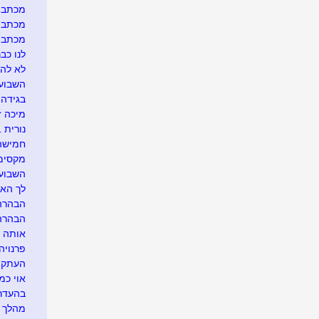
מכתב ג
מכתב ג
מכתב גלו
לנו כבר
לא להר
השבוע 
בגידה 
מיכה ז
נורית 1611 רק בגלל שביקשת...
חמישה 
מקסימו
השבוע 
לך האח
הבהרה..
הבהרה..
אותה ה
פרנויה.
העתקה מ
אוי כמ
בהעדר 
מהלך ב