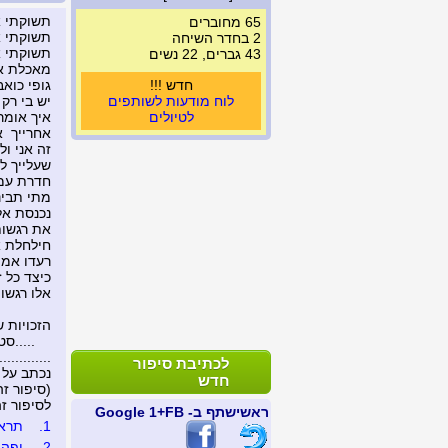
תשוקתי א
65 מחוברים
תשוקתי א
2 בחדר השיחה
תשוקתי א
43 גברים, 22 נשים
מאכלת את
חדש !!!
גופי כואב
לוח מודעות לשותפים
יש בי רק
לטיולים
איך אומר
אחרייך א
זה אני ול
שעלייך ל
חדרת עמו
מתי תבינ
נכנסת אל
את רגשות
חילחלת אל
רעדו אמו
כיצד כל 
אלו רגשות
הזכויות 
.....סטנל
...........
לכתיבת סיפור
נכתב על 
חדש
(סיפור זה נצפה 
לסיפור זה נכת
ראשי
שתף ב- FB
+1 Google
1.
תראה א
2.
יפה 