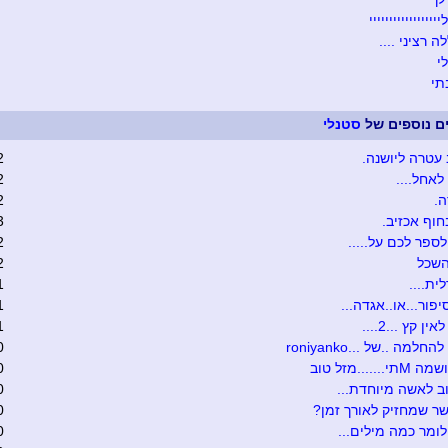
ייייייייייייייי
 רציני ....
י
י
ים נוספים של
סטנלי
עטרה ליושנה.
2
לאחל....
2
.
2
חוף אכזיב.
3
לספר לכם על.....
2
השכל
2
ית....
1
יפור...או..אגדה...
1
ן קץ ...2....
1
חלמה ..של ...roniyanko
0
......מזל טוב
0
ב לאשה מיוחדת...
0
ר שמחזיק לאורך זמן?
0
לומר כמה מילים...
0