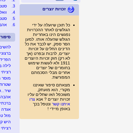
3.
סטנלייי
זכויות יוצרים
4.
וואללה
5.
סטנל
6.
אהבת
כל תוכן שיועלה על ידי
הגולשים לאתר ההכרויות
נפגשים הינו באחריות
סיפור
הגולש שהעלה אותו. למען
הסר ספק, יש לכבד את כל
להשיב 
הדינים החלים על זכויות
ברצוני 
יוצרים, לרבות ובפרט (אך
לא רק) חוק זכויות היוצרים
הפרידה
1911 ולא לעשות שימוש
לילה ב
בחומרים של יוצרים
רציתי 
אחרים מבלי הסכמתם
המפורשת.
מוסר 
שטרודל
מצאתם סיפור שאיננו
מקורי, הוא מועתק,
שיר...ס
משוכפל ו/או שחלים עליו
אהבה לאי
זכויות יוצרים ? אנא
צרו
ברכתי לה
איתנו קשר
ונטפל בכך
באופן מיידי !
אגדה ושמה Mתי.
מזל טו
היש קש
רציתי 