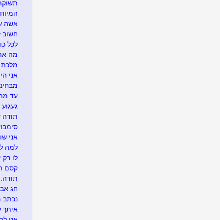
תשוקתך
המיוחד
אשה עם
חשוב ל
לכל כו
מה אתם
מלכת ה
אני הי
מבחינת
עד מתי.
געגוע 
תודה 
סימבוש.
אני שוב
למה לה
לו רק י
קסם ה
תודה..
חג אבי
נכתב מ
איתך ל
אני לב