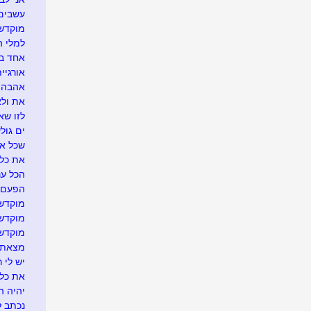
עשבים 
מוקדש 
למלי ה
אחד בש
אורגיית
אהבה ר
את ולא
לזו שא
ים גול
שכל אח
את כל 
הכל ענ
הפעם י
מוקדש 
מוקדש 
מוקדש 
מצאתי.
יש לי ר
את כל ע
יהיה ה
נכתב ל