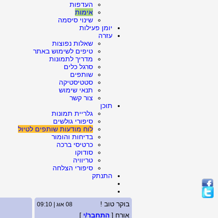
העדפות
אימות
שינוי סיסמה
יומן פעילות
עזרה
שאלות נפוצות
טיפים לשימוש באתר
מדריך לתמונות
סרגל כלים
שותפים
סטטיסטיקה
תנאי שימוש
צור קשר
תוכן
גלריית תמונות
סיפורי גולשים
לוח מודעות שותפים לטיול
בדיחות והומור
כרטיסי ברכה
סודוקו
טריוויה
סיפורי הצלחה
התנתק
בוקר טוב !
08 אוג | 09:10
אורח [
התחבר/י
]