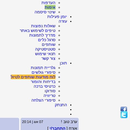
העדפות
אימות
שינוי סיסמה
יומן פעילות
עזרה
שאלות נפוצות
טיפים לשימוש באתר
מדריך לתמונות
סרגל כלים
שותפים
סטטיסטיקה
תנאי שימוש
צור קשר
תוכן
גלריית תמונות
סיפורי גולשים
לוח מודעות שותפים לטיול
בדיחות והומור
כרטיסי ברכה
סודוקו
טריוויה
סיפורי הצלחה
התנתק
ערב טוב !
07 אוג | 20:14
אורח [
התחבר/י
]