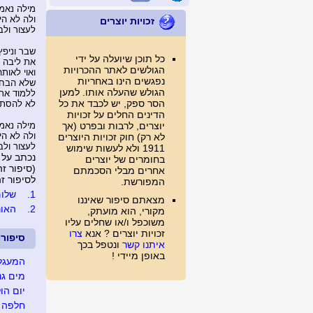
מילה נאמ
ולה לא הי
זכויות יוצרים
לעצור ולב
שבר וניפץ
כל תוכן שיועלה על ידי
את ליבה 
הגולשים לאתר ההכרויות
ואוי לאות
נפגשים הינו באחריות
שלא הבחינ
הגולש שהעלה אותו. למען
ללמוד את
הסר ספק, יש לכבד את כל
לא להסתח
הדינים החלים על זכויות
יוצרים, לרבות ובפרט (אך
מילה נאמ
ולה לא הי
לא רק) חוק זכויות היוצרים
לעצור ולב
1911 ולא לעשות שימוש
נכתב על 
בחומרים של יוצרים
(סיפור זה נצפה 
אחרים מבלי הסכמתם
לסיפור זה נכת
המפורשת.
1.
שלום
מצאתם סיפור שאיננו
2.
האוני
מקורי, הוא מועתק,
משוכפל ו/או שחלים עליו
זכויות יוצרים ? אנא
צרו
סיפור
איתנו קשר
ונטפל בכך
באופן מיידי !
המעגל
מים גנ
יום הול
חלפה ש