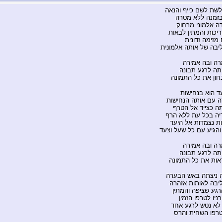
לשת לשם כייף והנאה
זמנה ללא מטרה
ה אלמוני מרחוק
כות והמתין לבאות
מזימה זדונית
יבה של אותה אלמונית
רה ובה אמירה
תה לרגע תבונה
חון את כל התמונה
ד הוא בנחישות
ה עם אותה הנחישות
ה כצייד אל הטרף
יה בכל עת ללא הרף
אות נצמדות אל היעד
הגיע עם כל שעל וצעד
רה ובה אמירה
תה לרגע תבונה
אות את כל התמונה
ניצתה באש הבערה
יבה לאותות אזהרה
רגע שציפה והמתין
ניו לטרפו הזמין
לא נטש לרגע אחד
רפו השחית והרס