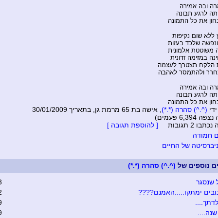
רה ובה אמירה
תה לרגע תבונה
חון את כל התמונה
 ללא שום נקיפות
ונפשה שלכד בעזות
ה משוטטת אלמונית
ה במזימה זדונית
 הלקח תצטרך לעצמה
רר ולהתמסר לאהבה
רה ובה אמירה
תה לרגע תבונה
חון את כל התמונה
ידי
(^.^) סהרה (*.*)
, אישה בת 65 מרמת גן, בתאריך 30/01/2009
6,394 פעמים)
בו 2 תגובות
[ להוספת תגובה ]
 חמודה
ברסיטה של החיים
ים נוספים של
(^.^) סהרה (*.*)
 שנסגר
3
ובים ימתקו.....האמנם????
2
דתך....
9
נה....
9