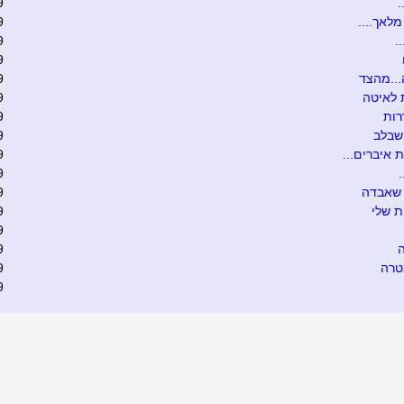
.
9
מלאך....
9
.
9
9
..מהצד
9
 לאיטה
9
רות
9
שבלב
9
איברים...
9
.
9
שאבדה
9
ת שלי
9
9
9
טרה
9
9