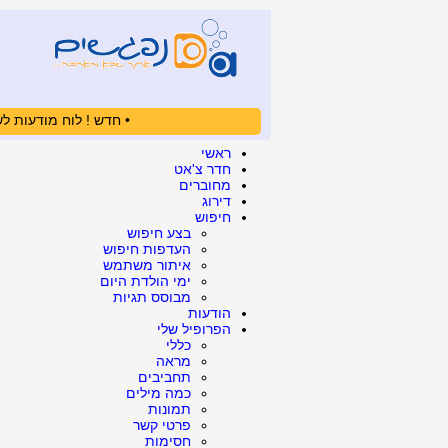
• חדש ! לוח מודעות לש
ראשי
חדר צ'אט
מחוברים
דירוג
חיפוש
בצע חיפוש
העדפות חיפוש
איתור משתמש
ימי הולדת היום
מבוסס תגיות
הודעות
הפרופיל שלי
כללי
מראה
תחביבים
כמה מילים
תמונות
פרטי קשר
חסימות