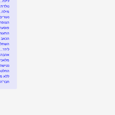
לילה...
נולדת 
מילה...
נעורים
הצופה.
פוסעת
התעור
הכאב 
השתלת 
לידר...
אהבה 
מלאכי
נטישה
החלטה
ללא מ
חבר'ה