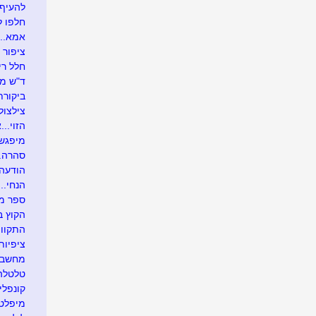
להעיף 
חלפו להם 11 ח
אמא..א
ציפור 
חלל ריק
ד"ש מ
ביקורת..
צילצול 
הזוי..
מיפגש 
סהרה..
הודעה 
הנחי...
ספר מ
הקוץ 
התקווה
ציפיות
מחשבו
טלטלה
קונפלי
מיפלט.