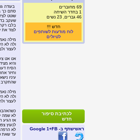
בעודה גו
69 מחוברים
סתם כך ב
1 בחדר השיחה
שוטט לציד
46 גברים, 23 נשים
שעקב בדרי
בלבו רקח 
חדש !!!
לצוד את ל
לוח מודעות לשותפים
לטיולים
מילה נאמ
ולה לא הי
לעצור ולב
אט אט צע
והיא מציד
הסיח דעת
וחיזר אחר
עיניו ניש
שהתקרב ו
מילה נאמ
ולה לא הי
לעצור ולר
כשהאהבה 
לכתיבת סיפור
לא שמה ל
חדש
אז הגיע ה
לנעוץ צפור
ראשי
שתף ב- FB
+1 Google
לא הרפה 
עד שאת ט