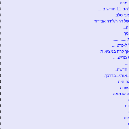
מבט....
9
ודשים....
9
ני סלב..
9
של דרור/לידר אבידור
9
...
9
מך
9
...........
9
ל-פרטי...
9
.אך קרה במציאות
9
מרגש....
9
..
9
חדשה...
9
.אותי...בדרכך.
9
ה היה
9
בשדה
9
 שנמוגה
9
9
ת
9
9
קט
9
..
9